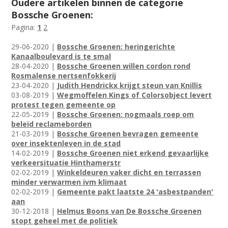
Oudere artikelen binnen de categorie
Bossche Groenen:
Pagina:
1
2
29-06-2020 |
Bossche Groenen: heringerichte
Kanaalboulevard is te smal
28-04-2020 |
Bossche Groenen willen cordon rond
Rosmalense nertsenfokkerij
23-04-2020 |
Judith Hendrickx krijgt steun van Knillis
03-08-2019 |
Wegmoffelen Kings of Colorsobject levert
protest tegen gemeente op
22-05-2019 |
Bossche Groenen: nogmaals roep om
beleid reclameborden
21-03-2019 |
Bossche Groenen bevragen gemeente
over insektenleven in de stad
14-02-2019 |
Bossche Groenen niet erkend gevaarlijke
verkeersituatie Hinthamerstr
02-02-2019 |
Winkeldeuren vaker dicht en terrassen
minder verwarmen ivm klimaat
02-02-2019 |
Gemeente pakt laatste 24 'asbestpanden'
aan
30-12-2018 |
Helmus Boons van De Bossche Groenen
stopt geheel met de politiek