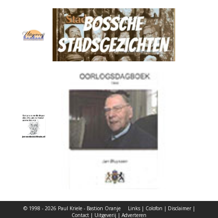
© 1998 - 2026 Paul Kriele - Bastion Oranje
Links
|
Colofon
|
Disclaimer
|
Contact
|
Uitgeverij
|
Adverteren