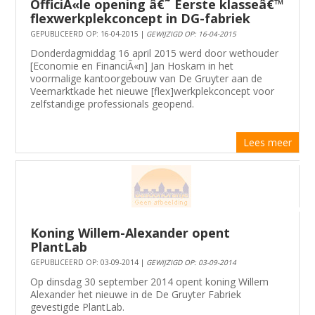
OfficiÃ«le opening â€˜ Eerste klasseâ€™
flexwerkplekconcept in DG-fabriek
GEPUBLICEERD OP: 16-04-2015 |
GEWIJZIGD OP: 16-04-2015
Donderdagmiddag 16 april 2015 werd door wethouder
[Economie en FinanciÃ«n] Jan Hoskam in het
voormalige kantoorgebouw van De Gruyter aan de
Veemarktkade het nieuwe [flex]werkplekconcept voor
zelfstandige professionals geopend.
Lees meer
Koning Willem-Alexander opent
PlantLab
GEPUBLICEERD OP: 03-09-2014 |
GEWIJZIGD OP: 03-09-2014
Op dinsdag 30 september 2014 opent koning Willem
Alexander het nieuwe in de De Gruyter Fabriek
gevestigde PlantLab.