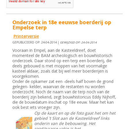
Onderzoek in 18e eeuwse boerderij op
Empelse terp
Printerversie
GEPUBLICEERD OP: 24-04-2014 |
GEWIJZIGD OP: 24-04-2014
Vooraan in Empel, aan de Kasteeldreef, doet
momenteel de BAM archeologisch en bouwhistorisch
onderzoek. Daar stond op een terp een boerderij, die
deels gebouwd is met moppen van het voormalige
kasteel aldaar, zoals dat bij wel meer boerderijen is
voorgekomen.
Onder de opkamer zat een -deels half boven de grond
gelegen- kelder, waarvan de restanten nu worden
onderzocht. Noch de naam van de terp noch van de
boerderij zijn bekend, zegt bouwhistoricus Eddy Nijhoff,
die de bouwdatum inschat op 18e eeuw. Maar het kan
ook best iets vroeger zijn.
Op de kaart en op de foto gaat het om het
gebied 't Slot aan de Kasteeldreef links
onderin van de bebouwing. Het
rood/paarse vakje is het