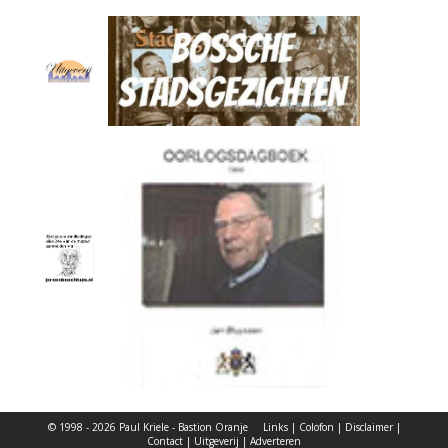
© 1998 - 2026 Paul Kriele - Bastion Oranje
Links
|
Colofon
|
Disclaimer
|
Contact
|
Uitgeverij
|
Adverteren