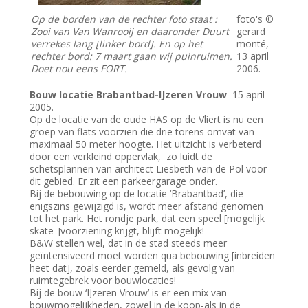
Op de borden van de rechter foto staat :
foto's ©
Zooi van Van Wanrooij en daaronder Duurt
gerard
verrekes lang [linker bord]. En op het
monté,
rechter bord: 7 maart gaan wij puinruimen.
13 april
Doet nou eens FORT.
2006.
Bouw locatie Brabantbad-IJzeren Vrouw
15 april
2005.
Op de locatie van de oude HAS op de Vliert is nu een
groep van flats voorzien die drie torens omvat van
maximaal 50 meter hoogte. Het uitzicht is verbeterd
door een verkleind oppervlak, zo luidt de
schetsplannen van architect Liesbeth van de Pol voor
dit gebied. Er zit een parkeergarage onder.
Bij de bebouwing op de locatie ‘Brabantbad’, die
enigszins gewijzigd is, wordt meer afstand genomen
tot het park. Het rondje park, dat een speel [mogelijk
skate-]voorziening krijgt, blijft mogelijk!
B&W stellen wel, dat in de stad steeds meer
geïntensiveerd moet worden qua bebouwing [inbreiden
heet dat], zoals eerder gemeld, als gevolg van
ruimtegebrek voor bouwlocaties!
Bij de bouw ‘IJzeren Vrouw’ is er een mix van
bouwmogelijkheden, zowel in de koop-als in de