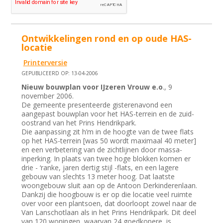
Ontwikkelingen rond en op oude HAS-
locatie
Printerversie
GEPUBLICEERD OP: 13-04-2006
Nieuw bouwplan voor IJzeren Vrouw e.o
., 9
november 2006.
De gemeente presenteerde gisterenavond een
aangepast bouwplan voor het HAS-terrein en de zuid-
oostrand van het Prins Hendrikpark.
Die aanpassing zit h’m in de hoogte van de twee flats
op het HAS-terrein [was 50 wordt maximaal 40 meter]
en een verbetering van de zichtlijnen door massa-
inperking. In plaats van twee hoge blokken komen er
drie - ‘ranke, jaren dertig stijl -flats, en een lagere
gebouw van slechts 13 meter hoog. Dat laatste
woongebouw sluit aan op de Antoon Derkinderenlaan.
Dankzij die hoogbouw is er op die locatie veel ruimte
over voor een plantsoen, dat doorloopt zowel naar de
Van Lanschotlaan als in het Prins Hendrikpark. Dit deel
van 120 woningen, waarvan 24 goedkopere, is