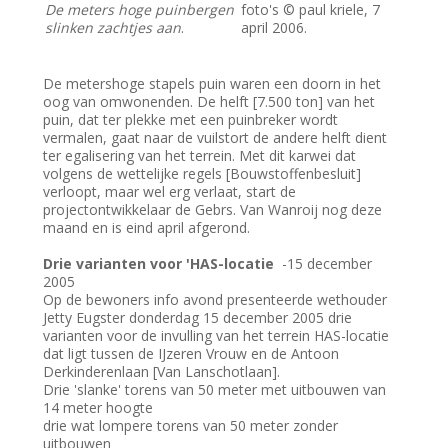
De meters hoge puinbergen
foto's © paul kriele, 7
slinken zachtjes aan
.
april 2006.
De metershoge stapels puin waren een doorn in het
oog van omwonenden. De helft [7.500 ton] van het
puin, dat ter plekke met een puinbreker wordt
vermalen, gaat naar de vuilstort de andere helft dient
ter egalisering van het terrein. Met dit karwei dat
volgens de wettelijke regels [Bouwstoffenbesluit]
verloopt, maar wel erg verlaat, start de
projectontwikkelaar de Gebrs. Van Wanroij nog deze
maand en is eind april afgerond.
Drie varianten voor 'HAS-locatie
-15 december
2005
Op de bewoners info avond presenteerde wethouder
Jetty Eugster donderdag 15 december 2005 drie
varianten voor de invulling van het terrein HAS-locatie
dat ligt tussen de IJzeren Vrouw en de Antoon
Derkinderenlaan [Van Lanschotlaan].
Drie 'slanke' torens van 50 meter met uitbouwen van
14 meter hoogte
drie wat lompere torens van 50 meter zonder
uitbouwen