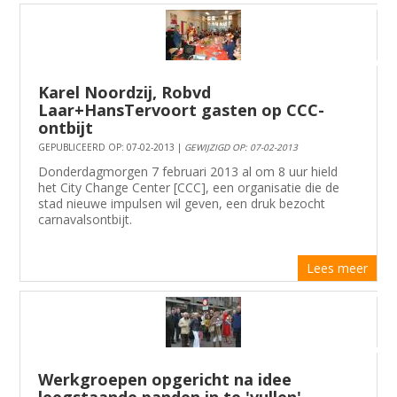
Karel Noordzij, Robvd
Laar+HansTervoort gasten op CCC-
ontbijt
GEPUBLICEERD OP: 07-02-2013 |
GEWIJZIGD OP: 07-02-2013
Donderdagmorgen 7 februari 2013 al om 8 uur hield
het City Change Center [CCC], een organisatie die de
stad nieuwe impulsen wil geven, een druk bezocht
carnavalsontbijt.
Lees meer
Werkgroepen opgericht na idee
leegstaande panden in te 'vullen'