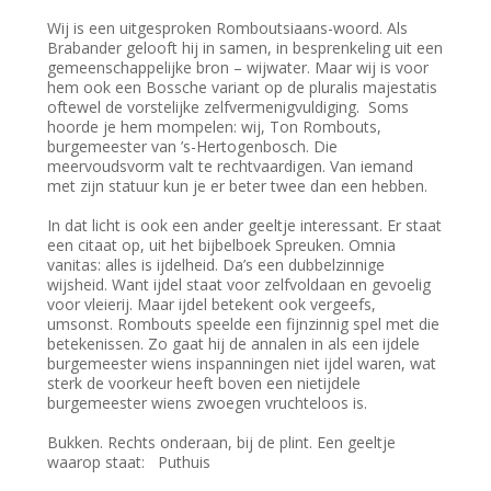
Wij is een uitgesproken Romboutsiaans-woord. Als
Brabander gelooft hij in samen, in besprenkeling uit een
gemeenschappelijke bron – wijwater. Maar wij is voor
hem ook een Bossche variant op de pluralis majestatis
oftewel de vorstelijke zelfvermenigvuldiging. Soms
hoorde je hem mompelen: wij, Ton Rombouts,
burgemeester van ’s-Hertogenbosch. Die
meervoudsvorm valt te rechtvaardigen. Van iemand
met zijn statuur kun je er beter twee dan een hebben.
In dat licht is ook een ander geeltje interessant. Er staat
een citaat op, uit het bijbelboek Spreuken. Omnia
vanitas: alles is ijdelheid. Da’s een dubbelzinnige
wijsheid. Want ijdel staat voor zelfvoldaan en gevoelig
voor vleierij. Maar ijdel betekent ook vergeefs,
umsonst. Rombouts speelde een fijnzinnig spel met die
betekenissen. Zo gaat hij de annalen in als een ijdele
burgemeester wiens inspanningen niet ijdel waren, wat
sterk de voorkeur heeft boven een nietijdele
burgemeester wiens zwoegen vruchteloos is.
Bukken. Rechts onderaan, bij de plint. Een geeltje
waarop staat: Puthuis