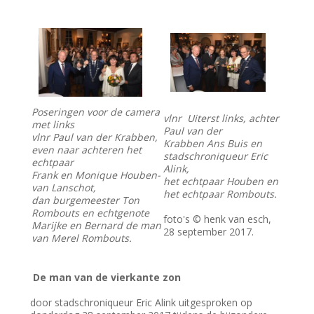
Poseringen voor de camera
vlnr Uiterst links, achter
met links
Paul van der
vlnr Paul van der Krabben,
Krabben Ans Buis en
even naar achteren het
stadschroniqueur Eric
echtpaar
Alink,
Frank en Monique Houben-
het echtpaar Houben en
van Lanschot,
het echtpaar Rombouts.
dan burgemeester Ton
Rombouts en echtgenote
foto's © henk van esch,
Marijke en Bernard de man
28 september 2017.
van Merel Rombouts.
De man van de vierkante zon
door stadschroniqueur Eric Alink uitgesproken op