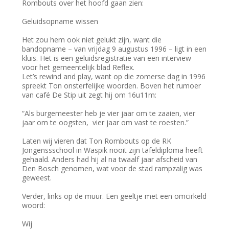
Rombouts over het hoofd gaan zien:
Geluidsopname wissen
Het zou hem ook niet gelukt zijn, want die
bandopname – van vrijdag 9 augustus 1996 – ligt in een
kluis. Het is een geluidsregistratie van een interview
voor het gemeentelijk blad Reflex.
Let’s rewind and play, want op die zomerse dag in 1996
spreekt Ton onsterfelijke woorden. Boven het rumoer
van café De Stip uit zegt hij om 16u11m:
“Als burgemeester heb je vier jaar om te zaaien, vier
jaar om te oogsten, vier jaar om vast te roesten.”
Laten wij vieren dat Ton Rombouts op de RK
Jongenssschool in Waspik nooit zijn tafeldiploma heeft
gehaald. Anders had hij al na twaalf jaar afscheid van
Den Bosch genomen, wat voor de stad rampzalig was
geweest.
Verder, links op de muur. Een geeltje met een omcirkeld
woord:
Wij