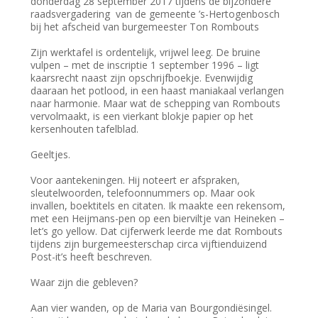
donderdag 28 september 2017 tijdens de bijzondere
raadsvergadering van de gemeente ’s-Hertogenbosch
bij het afscheid van burgemeester Ton Rombouts
Zijn werktafel is ordentelijk, vrijwel leeg. De bruine
vulpen – met de inscriptie 1 september 1996 – ligt
kaarsrecht naast zijn opschrijfboekje. Evenwijdig
daaraan het potlood, in een haast maniakaal verlangen
naar harmonie. Maar wat de schepping van Rombouts
vervolmaakt, is een vierkant blokje papier op het
kersenhouten tafelblad.
Geeltjes.
Voor aantekeningen. Hij noteert er afspraken,
sleutelwoorden, telefoonnummers op. Maar ook
invallen, boektitels en citaten. Ik maakte een rekensom,
met een Heijmans-pen op een bierviltje van Heineken –
let’s go yellow. Dat cijferwerk leerde me dat Rombouts
tijdens zijn burgemeesterschap circa vijftienduizend
Post-it’s heeft beschreven.
Waar zijn die gebleven?
Aan vier wanden, op de Maria van Bourgondiësingel.