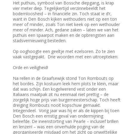
Het puthuis, symbool van Bossche diepgang, is krap
vier meter diep. Tegelijkertijd verzinnebeeldt het
bodemloosheid – in financiële zin. Toch staat ie d’r,
want in Den Bosch kijken wethouders niet op een ton
meer of minder, zoals Ton niet keek op een wethouder
meer of minder. Ach, gedane zaken – laten we van het
puthuis een spaarpot maken en de opbrengsten aan
stadsvernieuwing besteden.
Op ooghoogte een geeltje met ezelsoren. Zo te zien
vaak vastgepakt. Drie woorden met een uitroepteken:
Orde en veiligheid!
Na rellen in de Graafsewijk stond Ton Rombouts op
het bordes. Zijn kostuum leek hem plots te klein, maar
dat was schijn. Een kogelwerend vest onder een
Italiaans maatpak zit nu eenmaal niet prettig – de
zorgelijk hoge prijs van burgemeesterschap. Toch heeft
dreiging Rombouts nooit kopschuw gemaakt.
Integendeel. Vorig jaar was hij er als de kippen bij toen
Den Bosch een ernstig geval van ondermijning
beleefde. De ineenstorting van Pearle – inclusief brillen
en lenzen! – was een onverhulde poging van de
georganiseerde misdaad om het zicht op onwettelijke