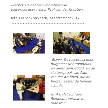
-Rechts: De daaraan voorafgaande
toespraak door nestor Paul van der Krabben.
foto's © henk van esch, 28 september 2017.
.....................................................................................................
-
Boven: De toespraak door
burgemeester Rombouts
en diens dankwoord en de
slottoespraak van Paul
van der Krabben, die de
burgemeester de handen
schudt.
-Links: Het echtpaar
Rombouts verlaat de
raadszaal
.