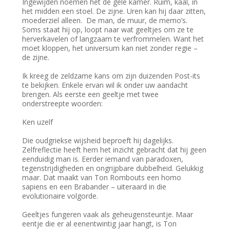
Ingewijden noemen het de gele kamer. Ruim, kaal, in
het midden een stoel. De zijne. Uren kan hij daar zitten,
moederziel alleen. De man, de muur, de memo’s.
Soms staat hij op, loopt naar wat geeltjes om ze te
herverkavelen of langzaam te verfrommelen. Want het
moet kloppen, het universum kan niet zonder regie –
de zijne.
Ik kreeg de zeldzame kans om zijn duizenden Post-its
te bekijken. Enkele ervan wil ik onder uw aandacht
brengen. Als eerste een geeltje met twee
onderstreepte woorden:
Ken uzelf
Die oudgriekse wijsheid beproeft hij dagelijks.
Zelfreflectie heeft hem het inzicht gebracht dat hij geen
eenduidig man is. Eerder iemand van paradoxen,
tegenstrijdigheden en ongrijpbare dubbelheid. Gelukkig
maar. Dat maakt van Ton Rombouts een homo
sapiens en een Brabander – uiteraard in die
evolutionaire volgorde.
Geeltjes fungeren vaak als geheugensteuntje. Maar
eentje die er al eenentwintig jaar hangt, is Ton