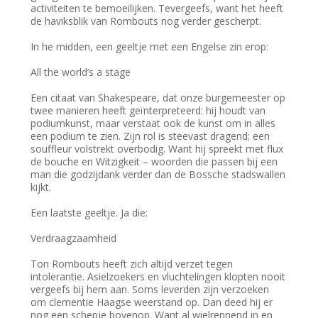
activiteiten te bemoeilijken. Tevergeefs, want het heeft
de haviksblik van Rombouts nog verder gescherpt.
In he midden, een geeltje met een Engelse zin erop:
All the world’s a stage
Een citaat van Shakespeare, dat onze burgemeester op
twee manieren heeft geïnterpreteerd: hij houdt van
podiumkunst, maar verstaat ook de kunst om in alles
een podium te zien. Zijn rol is steevast dragend; een
souffleur volstrekt overbodig. Want hij spreekt met flux
de bouche en Witzigkeit – woorden die passen bij een
man die godzijdank verder dan de Bossche stadswallen
kijkt.
Een laatste geeltje. Ja die:
Verdraagzaamheid
Ton Rombouts heeft zich altijd verzet tegen
intolerantie. Asielzoekers en vluchtelingen klopten nooit
vergeefs bij hem aan. Soms leverden zijn verzoeken
om clementie Haagse weerstand op. Dan deed hij er
nog een schepje bovenop. Want al wielrennend in en