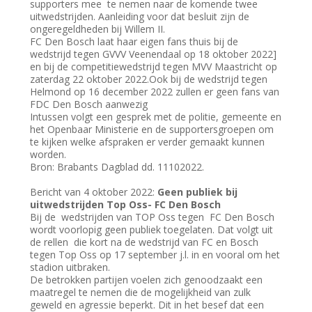
supporters mee te nemen naar de komende twee
uitwedstrijden. Aanleiding voor dat besluit zijn de
ongeregeldheden bij Willem II.
FC Den Bosch laat haar eigen fans thuis bij de
wedstrijd tegen GVVV Veenendaal op 18 oktober 2022]
en bij de competitiewedstrijd tegen MVV Maastricht op
zaterdag 22 oktober 2022.Ook bij de wedstrijd tegen
Helmond op 16 december 2022 zullen er geen fans van
FDC Den Bosch aanwezig
Intussen volgt een gesprek met de politie, gemeente en
het Openbaar Ministerie en de supportersgroepen om
te kijken welke afspraken er verder gemaakt kunnen
worden.
Bron: Brabants Dagblad dd. 11102022.
Bericht van 4 oktober 2022:
Geen publiek bij
uitwedstrijden Top Oss- FC Den Bosch
Bij de wedstrijden van TOP Oss tegen FC Den Bosch
wordt voorlopig geen publiek toegelaten. Dat volgt uit
de rellen die kort na de wedstrijd van FC en Bosch
tegen Top Oss op 17 september j.l. in en vooral om het
stadion uitbraken.
De betrokken partijen voelen zich genoodzaakt een
maatregel te nemen die de mogelijkheid van zulk
geweld en agressie beperkt. Dit in het besef dat een