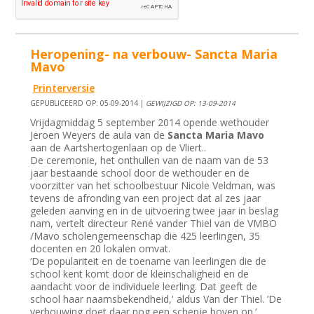
Heropening- na verbouw- Sancta Maria
Mavo
Printerversie
GEPUBLICEERD OP: 05-09-2014 |
GEWIJZIGD OP: 13-09-2014
Vrijdagmiddag 5 september 2014 opende wethouder
Jeroen Weyers de aula van de
Sancta Maria Mavo
aan de Aartshertogenlaan op de Vliert..
De ceremonie, het onthullen van de naam van de 53
jaar bestaande school door de wethouder en de
voorzitter van het schoolbestuur Nicole Veldman, was
tevens de afronding van een project dat al zes jaar
geleden aanving en in de uitvoering twee jaar in beslag
nam, vertelt directeur René vander Thiel van de VMBO
/Mavo scholengemeenschap die 425 leerlingen, 35
docenten en 20 lokalen omvat.
‘De populariteit en de toename van leerlingen die de
school kent komt door de kleinschaligheid en de
aandacht voor de individuele leerling. Dat geeft de
school haar naamsbekendheid,' aldus Van der Thiel. ’De
verbouwing doet daar nog een schepje boven op.‘