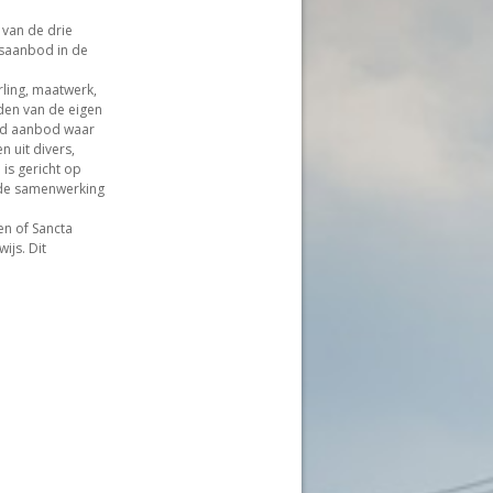
 van de drie
jsaanbod in de
rling, maatwerk,
uden van de eigen
end aanbod waar
n uit divers,
is gericht op
d de samenwerking
en of Sancta
js. Dit