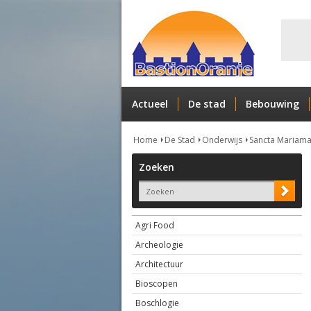
Actueel
De stad
Bebouwing
Home
De Stad
Onderwijs
Sancta Mariam
Zoeken
Agri Food
Archeologie
Architectuur
Bioscopen
Boschlogie