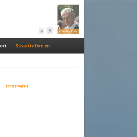
A
A
ort
Straattaferelen
Printerversie