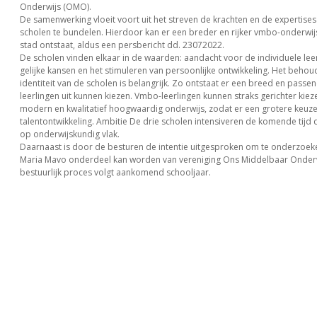
Onderwijs (OMO).
De samenwerking vloeit voort uit het streven de krachten en de expertises
scholen te bundelen. Hierdoor kan er een breder en rijker vmbo-onderwi
stad ontstaat, aldus een persbericht dd. 23072022.
De scholen vinden elkaar in de waarden: aandacht voor de individuele lee
gelijke kansen en het stimuleren van persoonlijke ontwikkeling. Het beho
identiteit van de scholen is belangrijk. Zo ontstaat er een breed en pass
leerlingen uit kunnen kiezen. Vmbo-leerlingen kunnen straks gerichter kieze
modern en kwalitatief hoogwaardig onderwijs, zodat er een grotere keuze 
talentontwikkeling. Ambitie De drie scholen intensiveren de komende tij
op onderwijskundig vlak.
Daarnaast is door de besturen de intentie uitgesproken om te onderzoek
Maria Mavo onderdeel kan worden van vereniging Ons Middelbaar Onderwi
bestuurlijk proces volgt aankomend schooljaar.