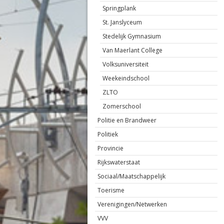
Springplank
St. Janslyceum
Stedelijk Gymnasium
Van Maerlant College
Volksuniversiteit
Weekeindschool
ZLTO
Zomerschool
Politie en Brandweer
Politiek
Provincie
Rijkswaterstaat
Sociaal/Maatschappelijk
Toerisme
Verenigingen/Netwerken
VVV