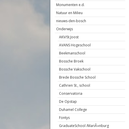
Monumenten e.d.
Natuur en Milieu
nieuws-den-bosch
Onderwijs
AKV/St.Joost
AVANS Hogeschool
Beekmanschool
Bossche Broek
Bossche Vakschool
Brede Bossche School
Cathrien St., school
Conservatoria
De Opstap
Duhamel College
Fontys
GraduateSchool /MariÃ«nburg