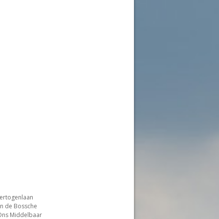
hertogenlaan
jn de Bossche
 Ons Middelbaar