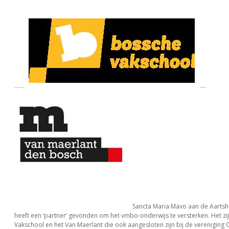
......
....
Sancta Maria Mavo aan de Aarts
heeft een ‘partner’ gevonden om het vmbo-onderwijs te versterken. Het zi
Vakschool en het Van Maerlant die ook aangesloten zijn bij de vereniging