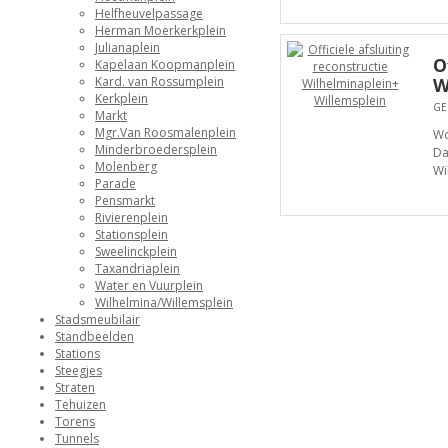
Helfheuvelpassage
Herman Moerkerkplein
Julianaplein
O
Kapelaan Koopmanplein
Kard. van Rossumplein
W
Kerkplein
GE
Markt
Mgr.Van Roosmalenplein
Wo
Minderbroedersplein
Da
Molenberg
Wi
Parade
Pensmarkt
Rivierenplein
Stationsplein
Sweelinckplein
Taxandriaplein
Water en Vuurplein
Wilhelmina/Willemsplein
Stadsmeubilair
Standbeelden
Stations
Steegjes
Straten
Tehuizen
Torens
Tunnels