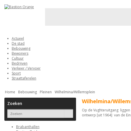
Actueel
De stad
Bebouwing
Bewoners
Cultuur
Bedrijven
Verkeer / Vervoer
Sport
Straattaferelen
Home
Bebouwing
Pleinen
Wilhelmina/Willemsplein
Wilhelmina/Willem
Zoeken
Op de Vughteruitgang liggen h
ontwerp [uit 1964] van de Ei
Brabanthallen