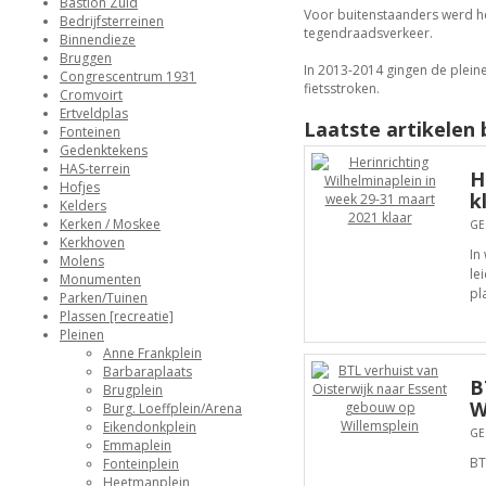
Bastion Zuid
Voor buitenstaanders werd he
Bedrijfsterreinen
tegendraadsverkeer.
Binnendieze
Bruggen
In 2013-2014 gingen de plein
Congrescentrum 1931
fietsstroken.
Cromvoirt
Ertveldplas
Laatste artikelen 
Fonteinen
Gedenktekens
HAS-terrein
H
Hofjes
k
Kelders
Kerken / Moskee
GE
Kerkhoven
In
Molens
le
Monumenten
pl
Parken/Tuinen
Plassen [recreatie]
Pleinen
Anne Frankplein
Barbaraplaats
B
Brugplein
W
Burg. Loeffplein/Arena
Eikendonkplein
GE
Emmaplein
BT
Fonteinplein
Heetmanplein