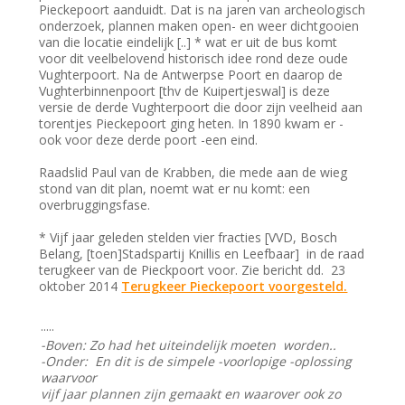
Pieckepoort aanduidt. Dat is na jaren van archeologisch
onderzoek, plannen maken open- en weer dichtgooien
van die locatie eindelijk [..] * wat er uit de bus komt
voor dit veelbelovend historisch idee rond deze oude
Vughterpoort. Na de Antwerpse Poort en daarop de
Vughterbinnenpoort [thv de Kuipertjeswal] is deze
versie de derde Vughterpoort die door zijn veelheid aan
torentjes Pieckepoort ging heten. In 1890 kwam er -
ook voor deze derde poort -een eind.
Raadslid Paul van de Krabben, die mede aan de wieg
stond van dit plan, noemt wat er nu komt: een
overbruggingsfase.
* Vijf jaar geleden stelden vier fracties [VVD, Bosch
Belang, [toen]Stadspartij Knillis en Leefbaar] in de raad
terugkeer van de Pieckpoort voor. Zie bericht dd. 23
oktober 2014
Terugkeer Pieckepoort voorgesteld.
.....
-Boven: Zo had het uiteindelijk moeten worden..
-Onder: En dit is de simpele -voorlopige -oplossing
waarvoor
vijf jaar plannen zijn gemaakt en waarover ook zo