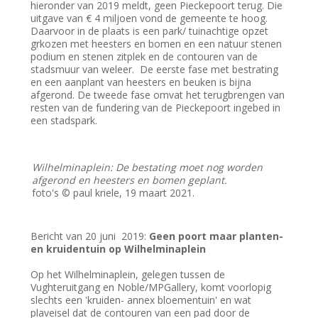
hieronder van 2019 meldt, geen Pieckepoort terug. Die
uitgave van € 4 miljoen vond de gemeente te hoog.
Daarvoor in de plaats is een park/ tuinachtige opzet
grkozen met heesters en bomen en een natuur stenen
podium en stenen zitplek en de contouren van de
stadsmuur van weleer. De eerste fase met bestrating
en een aanplant van heesters en beuken is bijna
afgerond. De tweede fase omvat het terugbrengen van
resten van de fundering van de Pieckepoort ingebed in
een stadspark.
Wilhelminaplein: De bestating moet nog worden
afgerond en heesters en bomen geplant.
foto's © paul kriele, 19 maart 2021.
Bericht van 20 juni 2019:
Geen poort maar planten-
en kruidentuin op Wilhelminaplein
Op het Wilhelminaplein, gelegen tussen de
Vughteruitgang en Noble/MPGallery, komt voorlopig
slechts een 'kruiden- annex bloementuin' en wat
plaveisel dat de contouren van een pad door de