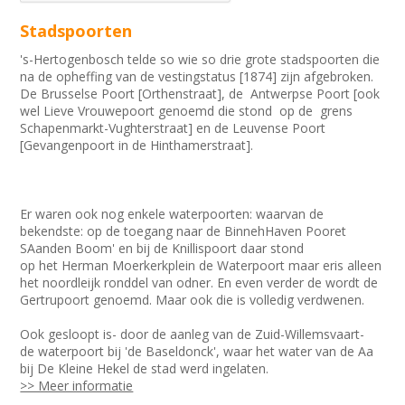
Stadspoorten
's-Hertogenbosch telde so wie so drie grote stadspoorten die
na de opheffing van de vestingstatus [1874] zijn afgebroken.
De Brusselse Poort [Orthenstraat], de Antwerpse Poort [ook
wel Lieve Vrouwepoort genoemd die stond op de grens
Schapenmarkt-Vughterstraat] en de Leuvense Poort
[Gevangenpoort in de Hinthamerstraat].
Er waren ook nog enkele waterpoorten: waarvan de
bekendste: op de toegang naar de BinnehHaven Pooret
SAanden Boom' en bij de Knillispoort daar stond
op het Herman Moerkerkplein de Waterpoort maar eris alleen
het noordleijk ronddel van odner. En even verder de wordt de
Gertrupoort genoemd. Maar ook die is volledig verdwenen.
Ook gesloopt is- door de aanleg van de Zuid-Willemsvaart-
de waterpoort bij 'de Baseldonck', waar het water van de Aa
bij De Kleine Hekel de stad werd ingelaten.
>> Meer informatie