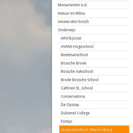
Monumenten e.d.
Natuur en Milieu
nieuws-den-bosch
Onderwijs
AKV/St.Joost
AVANS Hogeschool
Beekmanschool
Bossche Broek
Bossche Vakschool
Brede Bossche School
Cathrien St., school
Conservatoria
De Opstap
Duhamel College
Fontys
GraduateSchool /MariÃ«nburg