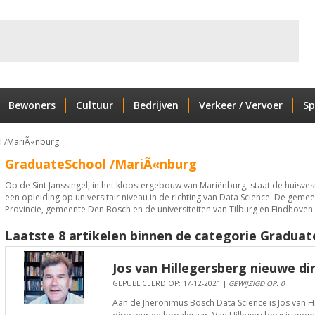
Bewoners
Cultuur
Bedrijven
Verkeer / Vervoer
Sp
l /MariÃ«nburg
GraduateSchool /MariÃ«nburg
Op de Sint Janssingel, in het kloostergebouw van Mariënburg, staat de huisve
een opleiding op universitair niveau in de richting van Data Science. De ge
Provincie, gemeente Den Bosch en de universiteiten van Tilburg en Eindhoven d
Laatste 8 artikelen binnen de categorie Gradua
Jos van Hillegersberg nieuwe di
GEPUBLICEERD OP: 17-12-2021 |
GEWIJZIGD OP: 0
Aan de Jheronimus Bosch Data Science is Jos van 