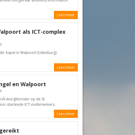
menteel hoogleraar Business Information
Lees meer
alpoort als ICT-complex
0
e' kapel in Walpoort [Uilenburg]
Lees meer
ngel en Walpoort
0
ariÃ«burgklooster op de St.
voor startende ICT-ondernemers.
Lees meer
tgereikt