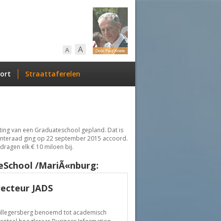
A
A
ort
Straattaferelen
sting van een Graduateschool gepland. Dat is
meenteraad ging op 22 september 2015 accoord.
ragen elk € 10 miloen bij.
teSchool /MariÃ«nburg:
recteur JADS
Hillegersberg benoemd tot academisch