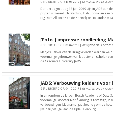
GEPUBLICEERD OP: 13-06-2019 |
GEWIJZIGD OP: 13-06-201
Donderdagmiddag 13 juni 2019 zijn in JADS aan de 
prijzen uitgereikt: de Startup , Institutional en e
Big Data Alliance* en de Koninklijke Hollandse M
[Foto-] impressie rondleiding M
GEPUBLICEERD OP: 02-07-2018 |
GEWIJZIGD OP: 17-07-201
Met Jos Bakker van de Kring Vrienden werden we o
voormalige gebouwen van klooster en scholen van
de Graduate University JADS.
JADS: Verbouwing kelders voor
GEPUBLICEERD OP: 04-12-2017 |
GEWIJZIGD OP: 04-12-201
In en rondom de Jeroen Bosch Academy of Data Sci
voormalige klooster MariÃ«nburg is gevestigd, is
verbouwingen. Met name gaat het nog om de hotel
[kelder-]vleugel aan de zijde Uilenburg.