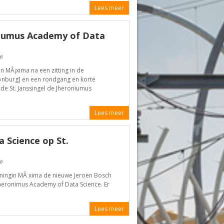
Lees meer
niumus Academy of Data
6
MÃ¡xima na een zitting in de
Ã«nburg] en een rondgang en korte
e St. Janssingel de Jheroniumus
Lees meer
 Science op St.
6
ngin MÃ xima de nieuwe Jeroen Bosch
 Jheronimus Academy of Data Science. Er
Lees meer