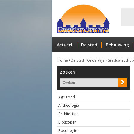
Actueel
De stad
Bebouwing
Home
De Stad
Onderwijs
GraduateSchoo
Zoeken
Agri Food
Archeologie
Architectuur
Bioscopen
Boschlogie