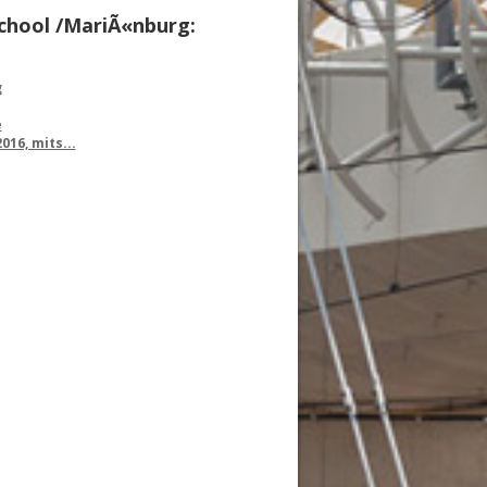
chool /MariÃ«nburg:
g
e
16, mits...