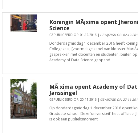
Koningin MÃ¡xima opent Jhero
Science
GEPUBLICEERD OP: 01-12-2016 |
GEWIJZIGD OP: 02-12-201
Donderdagmiddag 1 december 2016 heeft koningin 
Collegezaal, [voormalige kapel van klooster Mari
gesprekken met docenten en studenten, buiten op d
Academy of Data Science geopend.
MÃ xima opent Academy of Data
Janssingel
GEPUBLICEERD OP: 20-11-2016 |
GEWIJZIGD OP: 27-11-201
Op donderdagmiddag 1 december 2016 opent koni
Graduate school. Deze 'universiteit' heet officieel
is ook een publieksmoment.