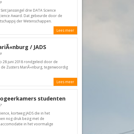
9
Sint Janssingel drie DATA Science
en Science Award. Dat gebeurde door de
aatschappij der Wetenschappen.
Lees meer
ariÃ«nburg / JADS
9
p 28 juni 2018 rondgeleid door de
 de Zusters MariÃ«nburg, tegenwoordig
Lees meer
 logeerkamers studenten
7
ence, kortweg JADS die in het
 men nog druk bezig met de
accomodatie in het voormalige