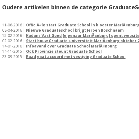
Oudere artikelen binnen de categorie GraduateS
11-06-2016 |
OfficiÃ«le start Graduate School in klooster MariÃ«nbur
08-04-2016 |
Nieuwe Graduateschool krijgt Jeroen Boschnaam
15-02-2016 |
Kadans Vast Goed [eigenaar MariÃ«nburg] opent websit
02-02-2016 |
Start bouw Graduate-universiteit MariÃ«nburg oktober 20
14-01-2016 |
Infoavond over Graduate School MariÃ«nburg
14-11-2015 |
Ook Provincie steunt Graduate School
23-09-2015 |
Raad gaat accoord met vestiging Graduate School