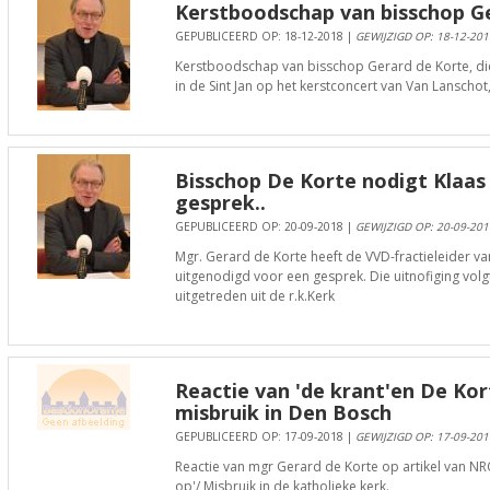
Kerstboodschap van bisschop G
GEPUBLICEERD OP: 18-12-2018 |
GEWIJZIGD OP: 18-12-201
Kerstboodschap van bisschop Gerard de Korte, d
in de Sint Jan op het kerstconcert van Van Lanschot,
Bisschop De Korte nodigt Klaas 
gesprek..
GEPUBLICEERD OP: 20-09-2018 |
GEWIJZIGD OP: 20-09-201
Mgr. Gerard de Korte heeft de VVD-fractieleider v
uitgenodigd voor een gesprek. Die uitnofiging volgt
uitgetreden uit de r.k.Kerk
Reactie van 'de krant'en De Kor
misbruik in Den Bosch
GEPUBLICEERD OP: 17-09-2018 |
GEWIJZIGD OP: 17-09-201
Reactie van mgr Gerard de Korte op artikel van NR
op'/ Misbruik in de katholieke kerk.