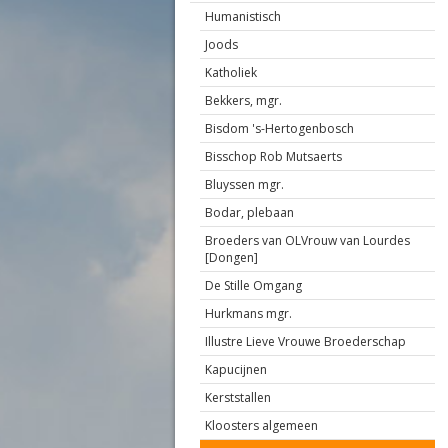
Humanistisch
Joods
Katholiek
Bekkers, mgr.
Bisdom 's-Hertogenbosch
Bisschop Rob Mutsaerts
Bluyssen mgr.
Bodar, plebaan
Broeders van OLVrouw van Lourdes
[Dongen]
De Stille Omgang
Hurkmans mgr.
Illustre Lieve Vrouwe Broederschap
Kapucijnen
Kerststallen
Kloosters algemeen