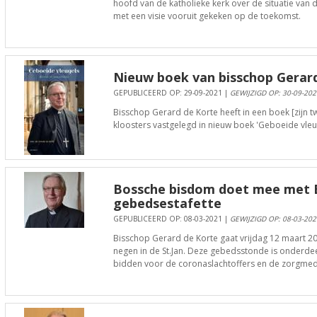
hoofd van de katholieke kerk over de situatie van 
met een visie vooruit gekeken op de toekomst.
Nieuw boek van bisschop Gerar
GEPUBLICEERD OP: 29-09-2021 |
GEWIJZIGD OP: 30-09-202
​​​​​​​Bisschop Gerard de Korte heeft in een boek [zij
kloosters vastgelegd in nieuw boek 'Geboeide vleug
Bossche bisdom doet mee met 
gebedsestafette
GEPUBLICEERD OP: 08-03-2021 |
GEWIJZIGD OP: 08-03-202
Bisschop Gerard de Korte gaat vrijdag 12 maart 20
negen in de St.Jan. Deze gebedsstonde is onderdeel
bidden voor de coronaslachtoffers en de zorgme