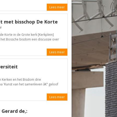
Lees meer
it met bisschop De Korte
8
de Korte in de Grote kerk [Kerkplein]
 het Bossche bisdom een discussie over
Lees meer
ersiteit
n Kerken en het Bisdom drie
a 'Kunst van het samenleven â€“ geloof
Lees meer
 Gerard de,: