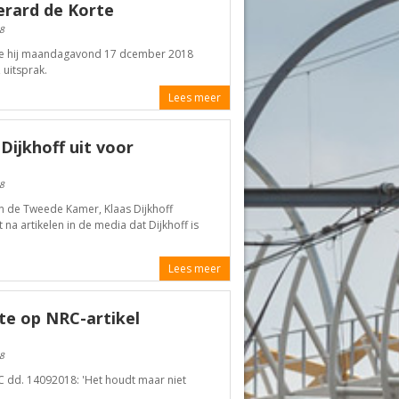
erard de Korte
8
ie hij maandagavond 17 dcember 2018
 uitsprak.
Lees meer
Dijkhoff uit voor
8
an de Tweede Kamer, Klaas Dijkhoff
 na artikelen in de media dat Dijkhoff is
Lees meer
te op NRC-artikel
8
C dd. 14092018: 'Het houdt maar niet