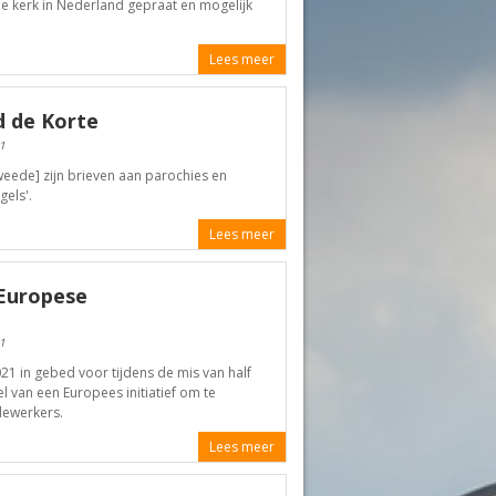
de kerk in Nederland gepraat en mogelijk
Lees meer
d de Korte
1
n tweede] zijn brieven aan parochies en
els'.
Lees meer
Europese
1
21 in gebed voor tijdens de mis van half
 van een Europees initiatief om te
dewerkers.
Lees meer