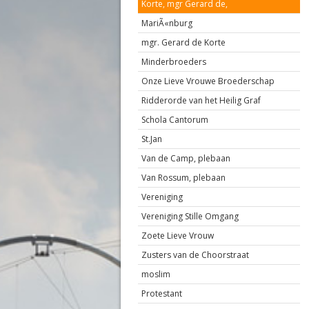
Korte, mgr Gerard de,
MariÃ«nburg
mgr. Gerard de Korte
Minderbroeders
Onze Lieve Vrouwe Broederschap
Ridderorde van het Heilig Graf
Schola Cantorum
St.Jan
Van de Camp, plebaan
Van Rossum, plebaan
Vereniging
Vereniging Stille Omgang
Zoete Lieve Vrouw
Zusters van de Choorstraat
moslim
Protestant