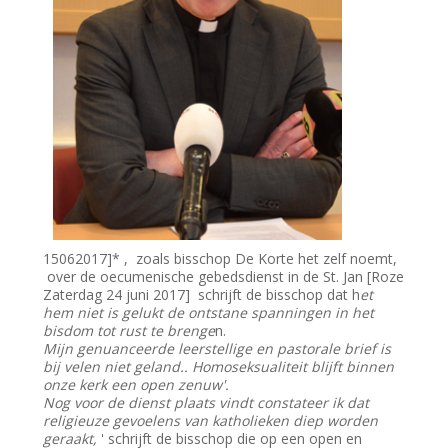
15062017]* , zoals bisschop De Korte het zelf noemt,
over de oecumenische gebedsdienst in de St. Jan [Roze
Zaterdag 24 juni 2017] schrijft de bisschop dat h
et
hem niet is gelukt de ontstane spanningen in het
bisdom tot rust te brenge
n.
Mijn genuanceerde leerstellige en pastorale brief is
bij velen niet geland.. Homoseksualiteit blijft binnen
onze kerk een open zenuw'.
Nog voor de dienst plaats vindt constateer ik dat
religieuze gevoelens van katholieken diep worden
geraakt,
' schrijft de bisschop die op een open en