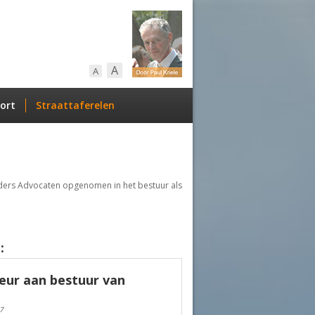
A
A
ort
Straattaferelen
nijders Advocaten opgenomen in het bestuur als
:
eur aan bestuur van
7