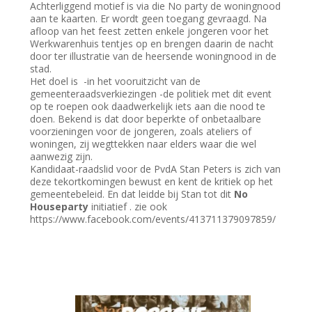
Achterliggend motief is via die No party de woningnood
aan te kaarten. Er wordt geen toegang gevraagd. Na
afloop van het feest zetten enkele jongeren voor het
Werkwarenhuis tentjes op en brengen daarin de nacht
door ter illustratie van de heersende woningnood in de
stad.
Het doel is -in het vooruitzicht van de
gemeenteraadsverkiezingen -de politiek met dit event
op te roepen ook daadwerkelijk iets aan die nood te
doen. Bekend is dat door beperkte of onbetaalbare
voorzieningen voor de jongeren, zoals ateliers of
woningen, zij wegttekken naar elders waar die wel
aanwezig zijn.
Kandidaat-raadslid voor de PvdA Stan Peters is zich van
deze tekortkomingen bewust en kent de kritiek op het
gemeentebeleid. En dat leidde bij Stan tot dit
No
Houseparty
initiatief . zie ook
https://www.facebook.com/events/413711379097859/