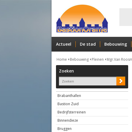
Actueel
De stad
Bebouwing
Home
Bebouwing
Pleinen
Mgr.Van Roosm
Zoeken
Brabanthallen
Bastion Zuid
Bedrijfsterreinen
Binnendieze
Bruggen