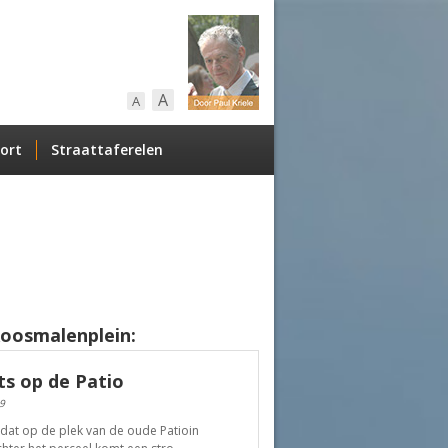
A
A
ort
Straattaferelen
Roosmalenplein:
s op de Patio
9
dat op de plek van de oude Patioin