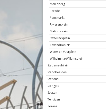
Molenberg
Parade
Pensmarkt
Rivierenplein
Stationsplein
Sweelinckplein
Taxandriaplein
Water en Vuurplein
Wilhelmina/Willemsplein
Stadsmeubilair
Standbeelden
Stations
Steegjes
Straten
Tehuizen
Torens