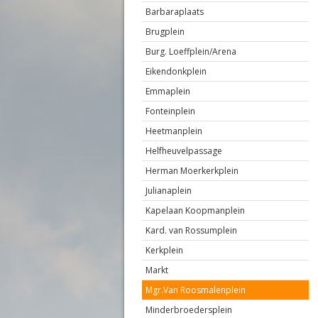
Barbaraplaats
Brugplein
Burg. Loeffplein/Arena
Eikendonkplein
Emmaplein
Fonteinplein
Heetmanplein
Helfheuvelpassage
Herman Moerkerkplein
Julianaplein
Kapelaan Koopmanplein
Kard. van Rossumplein
Kerkplein
Markt
Mgr.Van Roosmalenplein
Minderbroedersplein