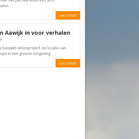
chter het perceel komt een stro-
alen.
Lees meer
n Aawijk in voor verhalen
9
te bouwen woonproject op locatie van
hops in een groene omgeving.
Lees meer