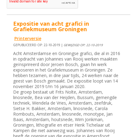
Expositie van acht grafici in
Grafiekmuseum Groningen
Printerversie
GEPUBLICEERD OP: 22-10-2019 |
GEWIJZIGD OP: 22-10-2019
Acht Amsterdamse en Groningse grafici, die al in 2016
in opdracht van Johannes van Rooij werken maakten
geïnsprireerd door Jeroen Bosch, gaan hn werk
exposeren in het Grafiekmuseum in Groningen. Ze
hebben tezamen, in drie jaar tijds, 24 werken naar de
geest van Bosch gemaakt. De expositie loopt van 14
november 2019 t/m 16 januari 2020.
De groep bestaat uit Frits Nolte, Amsterdam,
linosnede, Bea van der Heijden, Bussum, gemengde
techniek, Wendela de Vries, Amsterdam, zeefdruk,
Sietse H. Bakker, Amsterdam, linosnede, Carola
Rombouts, Amsterdam, linosnede, monotype, Jan
Baas, Amsterdam, houtsnede, Wim Jonkman,
Groningen, lithografie en etser Henk Tichelaar uit
Kampen die niet aanwezig was. Johannes van Rooij
heeft de opening van die expositie in Amersfoort