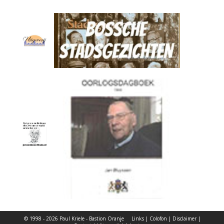
© 1998 - 2026 Paul Kriele - Bastion Oranje
Links
|
Colofon
|
Disclaimer
|