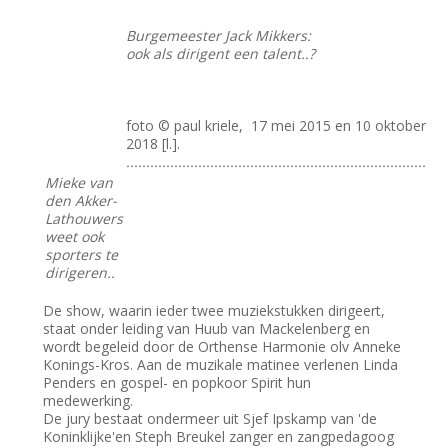
Burgemeester Jack Mikkers:
ook als dirigent een talent..?
foto © paul kriele, 17 mei 2015 en 10 oktober
2018 [l.].
...........................................................................
Mieke van
den Akker-
Lathouwers
weet ook
sporters te
dirigeren..
De show, waarin ieder twee muziekstukken dirigeert,
staat onder leiding van Huub van Mackelenberg en
wordt begeleid door de Orthense Harmonie olv Anneke
Konings-Kros. Aan de muzikale matinee verlenen Linda
Penders en gospel- en popkoor Spirit hun
medewerking.
De jury bestaat ondermeer uit Sjef Ipskamp van 'de
Koninklijke'en Steph Breukel zanger en zangpedagoog