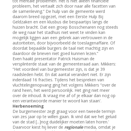
tot mentale problemen. Het is niet alleen financiële
probleem, het vertaalt zich door naar alle facetten van
de samenleving.” De hulp van de gemeente werd
daarom breed opgezet, met een Eerste Hulp Bij
Geldzaken en een klusbus die bespaartips langs de
huizen bracht. Dat een groep Bosschenaren nog steeds
de weg naar het stadhuis niet weet te vinden kan
mogelijk liggen aan een gebrek aan vertrouwen in de
autoriteiten, door bijvoorbeeld de toeslagenaffaire. Of
doordat bepaalde burgers de taal niet machtig zijn en
daardoor de brieven niet goed kunnen lezen.”
Even haakt presentator Patrick Huisman de
versplinterde staat van de gemeenteraad aan. Mikkers:
“Het voordeel van burgemeester zijn, is dat je 39
raadsleden hebt. En dat aantal verandert niet. Er zijn
inderdaad 16 fracties. Tijdens het bespreken van
vluchtelingenopvang ging het volgens Mikkers “over de
rand heen, het werd persoonlijk. Het ging niet meer
over de inhoud. Ik vraag me af of je elkaar dan nog op
een verantwoorde manier te woord kan staan'.
Herbenoeming
De burgemeester zegt graag voor een tweede termijn
van zes jaar op te willen gaan. Ik vind dat we het geluid
van de stad [...]nog duidelijker moeten laten horen.'
Daarvoor kiest hij liever de
regionale
media, omdat je