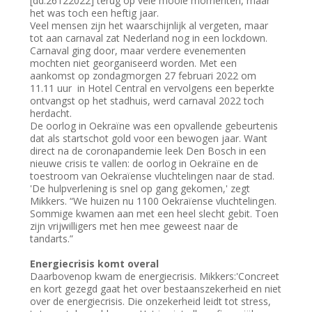
[dd.26122022] terug op vele mooie momenten, maar
het was toch een heftig jaar.
Veel mensen zijn het waarschijnlijk al vergeten, maar
tot aan carnaval zat Nederland nog in een lockdown.
Carnaval ging door, maar verdere evenementen
mochten niet georganiseerd worden. Met een
aankomst op zondagmorgen 27 februari 2022 om
11.11 uur in Hotel Central en vervolgens een beperkte
ontvangst op het stadhuis, werd carnaval 2022 toch
herdacht.
De oorlog in Oekraïne was een opvallende gebeurtenis
dat als startschot gold voor een bewogen jaar. Want
direct na de coronapandemie leek Den Bosch in een
nieuwe crisis te vallen: de oorlog in Oekraïne en de
toestroom van Oekraïense vluchtelingen naar de stad.
'De hulpverlening is snel op gang gekomen,' zegt
Mikkers. “We huizen nu 1100 Oekraïense vluchtelingen.
Sommige kwamen aan met een heel slecht gebit. Toen
zijn vrijwilligers met hen mee geweest naar de
tandarts.”
Energiecrisis komt overal
Daarbovenop kwam de energiecrisis. Mikkers:'Concreet
en kort gezegd gaat het over bestaanszekerheid en niet
over de energiecrisis. Die onzekerheid leidt tot stress,