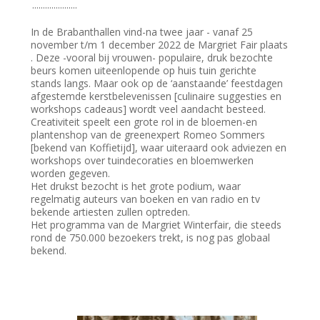
.....................
In de Brabanthallen vind-na twee jaar - vanaf 25
november t/m 1 december 2022 de Margriet Fair plaats
. Deze -vooral bij vrouwen- populaire, druk bezochte
beurs komen uiteenlopende op huis tuin gerichte
stands langs. Maar ook op de ‘aanstaande’ feestdagen
afgestemde kerstbelevenissen [culinaire suggesties en
workshops cadeaus] wordt veel aandacht besteed.
Creativiteit speelt een grote rol in de bloemen-en
plantenshop van de greenexpert Romeo Sommers
[bekend van Koffietijd], waar uiteraard ook adviezen en
workshops over tuindecoraties en bloemwerken
worden gegeven.
Het drukst bezocht is het grote podium, waar
regelmatig auteurs van boeken en van radio en tv
bekende artiesten zullen optreden.
Het programma van de Margriet Winterfair, die steeds
rond de 750.000 bezoekers trekt, is nog pas globaal
bekend.