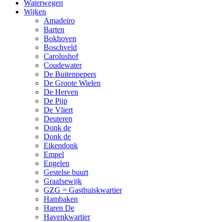
Waterwegen
Wijken
Amadeiro
Barten
Bokhoven
Boschveld
Carolushof
Coudewater
De Buitenpepers
De Groote Wielen
De Herven
De Pijp
De Vliert
Deuteren
Donk de
Donk de
Eikendonk
Empel
Engelen
Gestelse buurt
Graafsewijk
GZG = Gasthuiskwartier
Hambaken
Haren De
Havenkwartier