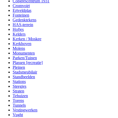
Congrescentrum 1931
Cromvoirt
Ertveldplas
Fonteinen
Gedenktekens
HAS-terrein
Hofjes
Kelders
Kerken / Moskee
Kerkhoven
Molens
Monumenten
Parken/Tuinen
Plassen [recreatie]
Pleinen
Stadsmeubilair
Standbeelden
Stations
Steegjes
Straten
Tehuizen
Torens
Tunnels
Vestingwerken
Vught