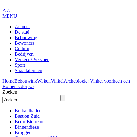
A
A
MENU
Actueel
De stad
Bebouwing
Bewoners
Cultuur
Bedrijven
Verkeer / Vervoer
Sport
Straattaferelen
Home
Bebouwing
Wijken
Vinkel
Archeologie: Vinkel voorheen een
Romeins dorp..?
Zoeken
Brabanthallen
Bastion Zuid
Bedrijfsterreinen
Binnendieze
Bruggen