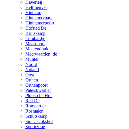
Haverleij
Helftheuvel
Hintham
Hinthamerpark
Hinthamerpoort
Hofstad De
Kruiskamp
Lombardje
Maaspoort
Meerendonk
Meerwaarden, de
Muntel
Noord
Nuland
Oost
Orthen
Orthenpoort
Paleiskwartier
Ploossche Hof
Reit De
Rompert de
Rosmalen
Schutskamp
Sint .Jacobshof
Spoorzone