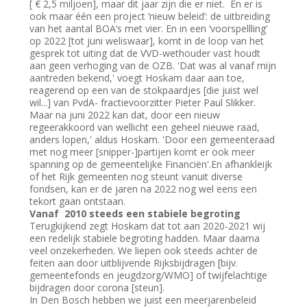
[ € 2,5 miljoen], maar dit jaar zijn die er niet. En er is
ook maar één een project ‘nieuw beleid’: de uitbreiding
van het aantal BOA’s met vier. En in een ‘voorspellling’
op 2022 [tot juni weliswaar], komt in de loop van het
gesprek tot uiting dat de VVD-wethouder vast houdt
aan geen verhoging van de OZB. 'Dat was al vanaf mijn
aantreden bekend,' voegt Hoskam daar aan toe,
reagerend op een van de stokpaardjes [die juist wel
wil...] van PvdA- fractievoorzitter Pieter Paul Slikker.
Maar na juni 2022 kan dat, door een nieuw
regeerakkoord van wellicht een geheel nieuwe raad,
anders lopen,' aldus Hoskam. 'Door een gemeenteraad
met nog meer [snipper-]partijen komt er ook meer
spanning op de gemeentelijke Financiën'.En afhankleijk
of het Rijk gemeenten nog steunt vanuit diverse
fondsen, kan er de jaren na 2022 nog wel eens een
tekort gaan ontstaan.
Vanaf 2010 steeds een stabiele begroting
Terugkijkend zegt Hoskam dat tot aan 2020-2021 wij
een redelijk stabiele begroting hadden. Maar daarna
veel onzekerheden. We liepen ook steeds achter de
feiten aan door uitblijvende Rijksbijdragen [bijv.
gemeentefonds en jeugdzorg/WMO] of twijfelachtige
bijdragen door corona [steun].
In Den Bosch hebben we juist een meerjarenbeleid