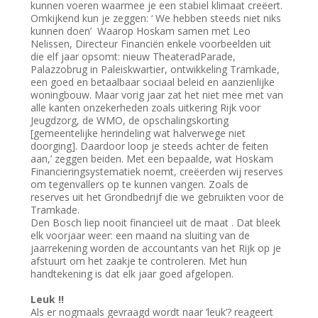
kunnen voeren waarmee je een stabiel klimaat creëert.
Omkijkend kun je zeggen: ‘ We hebben steeds niet niks
kunnen doen’ Waarop Hoskam samen met Leo
Nelissen, Directeur Financiën enkele voorbeelden uit
die elf jaar opsomt: nieuw TheateradParade,
Palazzobrug in Paleiskwartier, ontwikkeling Tramkade,
een goed en betaalbaar sociaal beleid en aanzienlijke
woningbouw. Maar vorig jaar zat het niet mee met van
alle kanten onzekerheden zoals uitkering Rijk voor
Jeugdzorg, de WMO, de opschalingskorting
[gemeentelijke herindeling wat halverwege niet
doorging]. Daardoor loop je steeds achter de feiten
aan,’ zeggen beiden. Met een bepaalde, wat Hoskam
Financieringsystematiek noemt, creëerden wij reserves
om tegenvallers op te kunnen vangen. Zoals de
reserves uit het Grondbedrijf die we gebruikten voor de
Tramkade.
Den Bosch liep nooit financieel uit de maat . Dat bleek
elk voorjaar weer: een maand na sluiting van de
jaarrekening worden de accountants van het Rijk op je
afstuurt om het zaakje te controleren. Met hun
handtekening is dat elk jaar goed afgelopen.
Leuk !!
Als er nogmaals gevraagd wordt naar ’leuk’? reageert