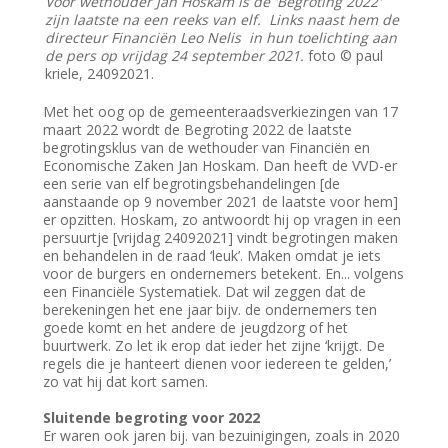
Voor wethouder Jan Hoskam is de 'Begroting 2022'
zijn laatste na een reeks van elf. Links naast hem de
directeur Financiën Leo Nelis in hun toelichting aan
de pers op vrijdag 24 september 2021.
foto © paul
kriele, 24092021.
Met het oog op de gemeenteraadsverkiezingen van 17
maart 2022 wordt de Begroting 2022 de laatste
begrotingsklus van de wethouder van Financiën en
Economische Zaken Jan Hoskam. Dan heeft de VVD-er
een serie van elf begrotingsbehandelingen [de
aanstaande op 9 november 2021 de laatste voor hem]
er opzitten. Hoskam, zo antwoordt hij op vragen in een
persuurtje [vrijdag 24092021] vindt begrotingen maken
en behandelen in de raad ‘leuk’. Maken omdat je iets
voor de burgers en ondernemers betekent. En... volgens
een Financiële Systematiek. Dat wil zeggen dat de
berekeningen het ene jaar bijv. de ondernemers ten
goede komt en het andere de jeugdzorg of het
buurtwerk. Zo let ik erop dat ieder het zijne ‘krijgt. De
regels die je hanteert dienen voor iedereen te gelden,’
zo vat hij dat kort samen.
Sluitende begroting voor 2022
Er waren ook jaren bij. van bezuinigingen, zoals in 2020