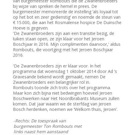
van burgemeester Rombouts die de Zwanenbroeders
bij wijze van spreken de hemel in prees. De
burgemeester memoreerde de instelling ‘als loyaal tot
op het bot en zeer gedienstig’ en noemde de steun van
€ 15.000, die aan het Rosmalense hospice De Duinsche
Hoeve is gegeven.
'De Zwanenbroeders zijn aan een transitie bezig, de
luiken staan open, ze zijn klaar voor het Jeroen
Boschjaar in 2016. Mijn complimenten daarvoor,' aldus
Rombouts, die voortging met het Jeroen Boschjaar
2016.
'De Zwanenbroeders zijn er klaar voor. In het
programma dat woensdag 1 oktober 2014 door Ad ’s
Gravesande bekend wordt gemaakt, nemen De
Zwanenbroeders een belangrijker rol in.
Rombouts toonde zich trots over het programma.
Maar kon zich bijna niet bedwingen hoeveel Jeroen
Boschwerken naar Het Noordbrabants Museum zullen
komen. Dat jaar waarin we de sterfdag van Jeroen
Bosch herdenken, noemen we ‘Welkom thuis, Jeroen’.
-
Rechts: De toespraak van
burgemeester Ton Rombouts met
links naast hem aanstaand