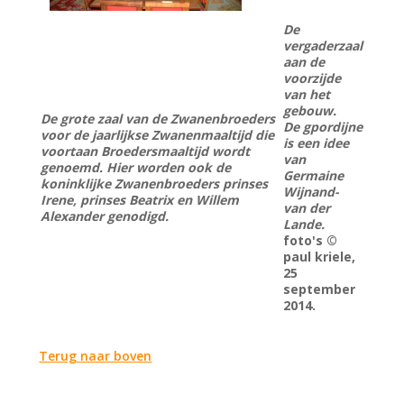
De
vergaderzaal
aan de
voorzijde
van het
gebouw.
De grote zaal van de Zwanenbroeders
De gpordijne
voor de jaarlijkse Zwanenmaaltijd die
is een idee
voortaan Broedersmaaltijd wordt
van
genoemd. Hier worden ook de
Germaine
koninklijke Zwanenbroeders prinses
Wijnand-
Irene, prinses Beatrix en Willem
van der
Alexander genodigd.
Lande.
foto's ©
paul kriele,
25
september
2014.
Terug naar boven