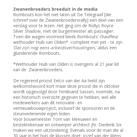
Zwanenbroeders breeduit in de media
Rombouts kon het niet laten uit De Telegraaf [die
schreef over de Zwanenbroedersrally] een deel van een
verslag voor te lezen. Het ging om de Rollys Royce
Silver Shadow, met de burgemeester als passagier.
Toen die wagen voorreed bleek Rombouts’ chauffeur
wethouder Huib van Olden* -compleet met pet - te zijn.
‘
Dat zijn nog eens arbeidsverhoudingen
,’ aldus een
glunderende Rombouts.
*Wethouder Huib van Olden is overigens al 21 jaar lid
van de Zwanenbroeders.
De regerend proost Eelco van der Aa hield zijn
welkomstwoord kort maar deze proost die in oktober
wordt opgevolgd door Ferdinand Sassen, noemde, na
een historisch overzicht gegeven te hebben, wel alle
medewerkers aan dit renovatie- en
vernieuwbouwproject, inclusief de sponsoren en de
steunverlenende eigen leden.
Voor bouwmeester Tom van Meeuwen en
bestektekenaar en ontwerper architect jhr. Diederik Six
maken we een uitzondering. Evenals voor de man die al
30 jaar in het huis de klussen doet: Jozef van der Wens