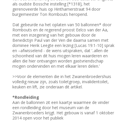
als oudste Bossche instelling [*1318], het
gerenoveerde huis op Hinthamerstraat 94 door
burgemeester Ton Rombouts heropend.
Dat gebeurde na het oplaten van 50 ballonnen* door
Rombouts en de regerend proost Eelco van der Aa,
met een inzegening van het gebouw door de
Benedictijn Paul van der Ven die daarna samen met
dominee Henk Leegte een lezing [Lucas 19:1-10] sprak
en –afwisselend - de wens uitspraken, dat ‘..allen de
schoonheid van dit huis mogen leren waarderen en
allen die hier ontvangen worden gastvriendschap
mogen ondervinden en met elkaar leren delen.’
>>Voor de elementen die in het Zwanenbroedershuis
volledig nieuw zijn, zoals toiletgroep, invalidentoilet,
keuken en lift, zie onderaan dit artikel.
*Rondleiding
Aan de ballonnen zit een kaartje waarmee de vinder
een rondleiding door het museum van de
Zwanenbroeders krijgt. Het gebouw is vanaf 1 oktober
2014 open voor het publiek