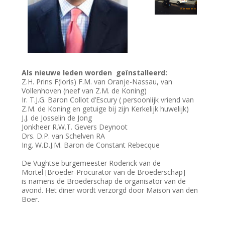
Als nieuwe leden worden geïnstalleerd:
Z.H. Prins F(loris) F.M. van Oranje-Nassau, van
Vollenhoven (neef van Z.M. de Koning)
Ir. T.J.G. Baron Collot d’Escury ( persoonlijk vriend van
Z.M. de Koning en getuige bij zijn Kerkelijk huwelijk)
J.J. de Josselin de Jong
Jonkheer R.W.T. Gevers Deynoot
Drs. D.P. van Schelven RA
Ing. W.D.J.M. Baron de Constant Rebecque
De Vughtse burgemeester Roderick van de
Mortel [Broeder-Procurator van de Broederschap]
is namens de Broederschap de organisator van de
avond. Het diner wordt verzorgd door Maison van den
Boer.