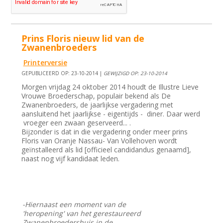
Prins Floris nieuw lid van de
Zwanenbroeders
Printerversie
GEPUBLICEERD OP: 23-10-2014 |
GEWIJZIGD OP: 23-10-2014
Morgen vrijdag 24 oktober 2014 houdt de Illustre Lieve
Vrouwe Broederschap, populair bekend als De
Zwanenbroeders, de jaarlijkse vergadering met
aansluitend het jaarlijkse - eigentijds - diner. Daar werd
vroeger een zwaan geserveerd... .
Bijzonder is dat in die vergadering onder meer prins
Floris van Oranje Nassau- Van Vollehoven wordt
geïnstalleerd als lid [officieel candidandus genaamd],
naast nog vijf kandidaat leden.
-Hiernaast een moment van de
'heropening' van het gerestaureerd
Zwanenbroedershuis in de