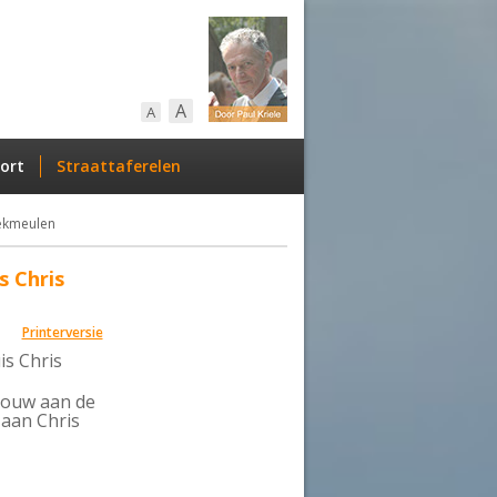
A
A
ort
Straattaferelen
oekmeulen
s Chris
Printerversie
is Chris
bouw aan de
 aan Chris