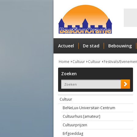
Actueel
De stad
Bebouwing
Home
Cultuur
Cultuur
Festivals/Eveneme
Zoeken
Cultuur
BeNeLux-Universitair-Centrum
Cultuurhuis [amateur]
Cultuurprijzen
Erfgoeddag