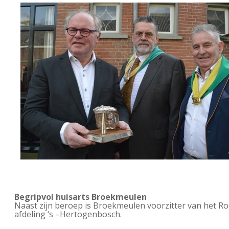
Begripvol huisarts Broekmeulen
Naast zijn beroep is Broekmeulen voorzitter van het Ro
afdeling ‘s –Hertogenbosch.