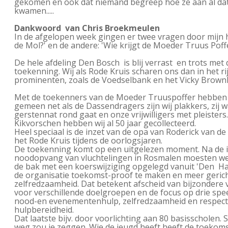
gekomen en ook dat niemand begreep hoe ze aan al dat
kwamen.....
Dankwoord van Chris Broekmeulen
In de afgelopen week gingen er twee vragen door mijn h
de Mol?' en de andere: 'Wie krijgt de Moeder Truus Poffe
De hele afdeling Den Bosch is blij verrast en trots met
toekenning. Wij als Rode Kruis scharen ons dan in het rij
prominenten, zoals de Voedselbank en het Vicky Brownh
Met de toekenners van de Moeder Truuspoffer hebben 
gemeen net als de Dassendragers zijn wij plakkers, zij w
gerstennat rond gaat en onze vrijwilligers met pleisters
Kikvorschen hebben wij al 50 jaar gecollecteerd.
Heel speciaal is de inzet van de opa van Roderick van de
het Rode Kruis tijdens de oorlogsjaren.
De toekenning komt op een uitgelezen moment. Na de in
noodopvang van vluchtelingen in Rosmalen moesten we
de bak met een koerswijziging opgelegd vanuit 'Den Haa
de organisatie toekomst-proof te maken en meer geric
zelfredzaamheid. Dat betekent afscheid van bijzondere 
voor verschillende doelgroepen en de focus op drie spe
nood-en evenementenhulp, zelfredzaamheid en respect
hulpbereidheid.
Dat laatste bijv. door voorlichting aan 80 basisscholen. 
weg zou je zeggen. Wie de jeugd heeft heeft de toekomst