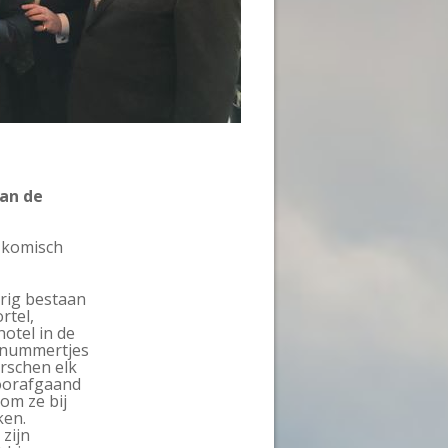
an de
 komisch
arig bestaan
rtel,
otel in de
 nummertjes
rschen elk
oorafgaand
om ze bij
ken.
 zijn