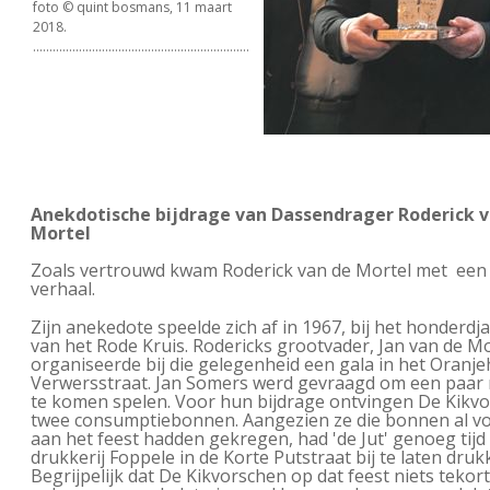
foto © quint bosmans, 11 maart
2018.
..................................................................
Anekdotische bijdrage van Dassendrager Roderick v
Mortel
Zoals vertrouwd kwam Roderick van de Mortel met een
verhaal.
Zijn anekedote speelde zich af in 1967, bij het honderdj
van het Rode Kruis. Rodericks grootvader, Jan van de Mo
organiseerde bij die gelegenheid een gala in het Oranjeh
Verwersstraat. Jan Somers werd gevraagd om een paar
te komen spelen. Voor hun bijdrage ontvingen De Kikvo
twee consumptiebonnen. Aangezien ze die bonnen al v
aan het feest hadden gekregen, had 'de Jut' genoeg tijd 
drukkerij Foppele in de Korte Putstraat bij te laten druk
Begrijpelijk dat De Kikvorschen op dat feest niets tekort