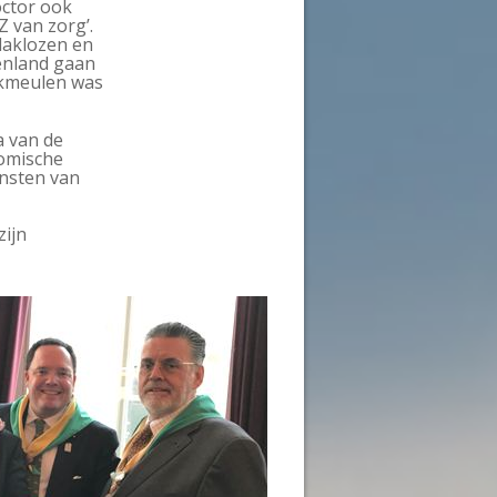
octor ook
Z van zorg’.
daklozen en
tenland gaan
oekmeulen was
a van de
omische
ensten van
zijn