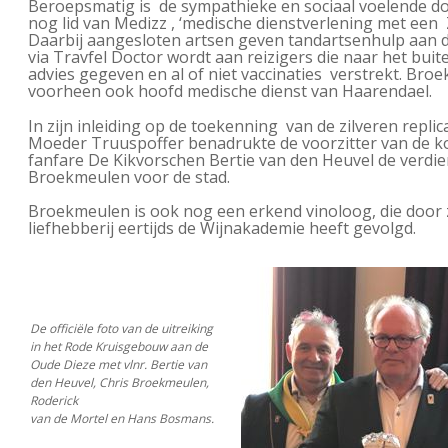
Beroepsmatig is de sympathieke en sociaal voelende d
nog lid van Medizz , ‘medische dienstverlening met een 
Daarbij aangesloten artsen geven tandartsenhulp aan 
via Travfel Doctor wordt aan reizigers die naar het bui
advies gegeven en al of niet vaccinaties verstrekt. Br
voorheen ook hoofd medische dienst van Haarendael.
In zijn inleiding op de toekenning van de zilveren replic
Moeder Truuspoffer benadrukte de voorzitter van de k
fanfare De Kikvorschen Bertie van den Heuvel de verdi
Broekmeulen voor de stad.
Broekmeulen is ook nog een erkend vinoloog, die door 
liefhebberij eertijds de Wijnakademie heeft gevolgd.
De officiële foto van de uitreiking
in het Rode Kruisgebouw aan de
Oude Dieze met vlnr. Bertie van
den Heuvel, Chris Broekmeulen,
Roderick
van de Mortel en Hans Bosmans.