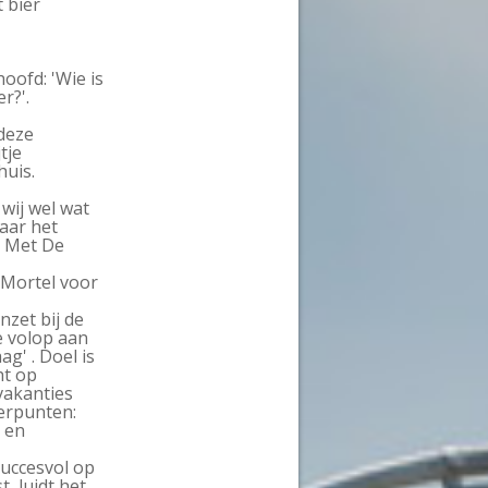
 bier
oofd: 'Wie is
r?'.
 deze
tje
uis.
wij wel wat
aar het
. Met De
 Mortel voor
zet bij de
 volop aan
g' . Doel is
ht op
vakanties
erpunten:
 en
Succesvol op
, luidt het