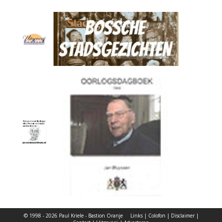
© 1998 - 2026 Paul Kriele - Bastion Oranje
Links
|
Colofon
|
Disclaimer
|