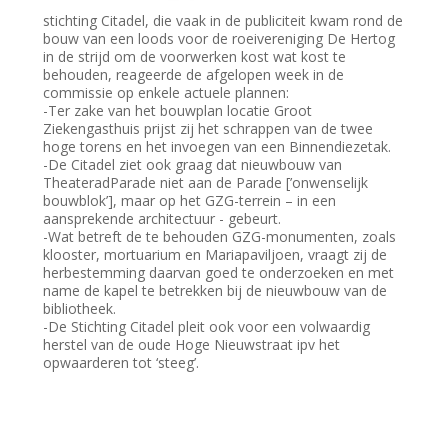
stichting Citadel, die vaak in de publiciteit kwam rond de
bouw van een loods voor de roeivereniging De Hertog
in de strijd om de voorwerken kost wat kost te
behouden, reageerde de afgelopen week in de
commissie op enkele actuele plannen:
-Ter zake van het bouwplan locatie Groot
Ziekengasthuis prijst zij het schrappen van de twee
hoge torens en het invoegen van een Binnendiezetak.
-De Citadel ziet ook graag dat nieuwbouw van
TheateradParade niet aan de Parade [’onwenselijk
bouwblok’], maar op het GZG-terrein – in een
aansprekende architectuur - gebeurt.
-Wat betreft de te behouden GZG-monumenten, zoals
klooster, mortuarium en Mariapaviljoen, vraagt zij de
herbestemming daarvan goed te onderzoeken en met
name de kapel te betrekken bij de nieuwbouw van de
bibliotheek.
-De Stichting Citadel pleit ook voor een volwaardig
herstel van de oude Hoge Nieuwstraat ipv het
opwaarderen tot ‘steeg’.