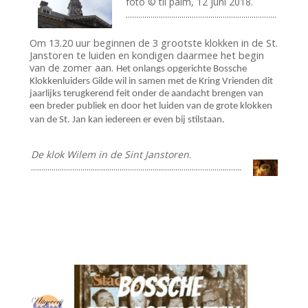
foto © til palm, 12 juni 2018.
.........................................................................
Om 13.20 uur beginnen de 3 grootste klokken in de St.
Janstoren te luiden en kondigen daarmee het begin
van de zomer aan.
Het onlangs opgerichte Bossche
Klokkenluiders Gilde wil in samen met de Kring Vrienden dit
jaarlijks terugkerend feit onder de aandacht brengen van
een breder publiek en door het luiden van de grote klokken
van de St. Jan kan iedereen er even bij stilstaan.
De klok Wilem in de Sint Janstoren
.
......................................................................................................