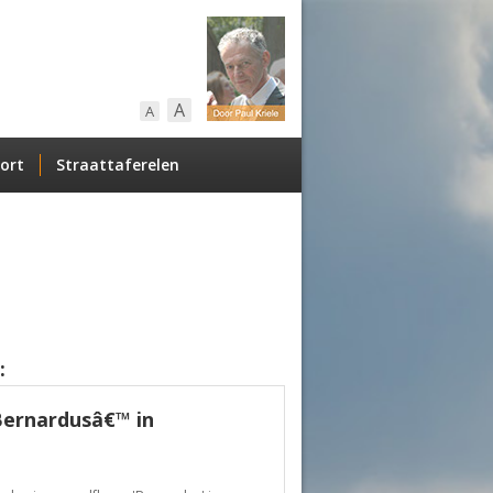
A
A
ort
Straattaferelen
:
Bernardusâ€™ in