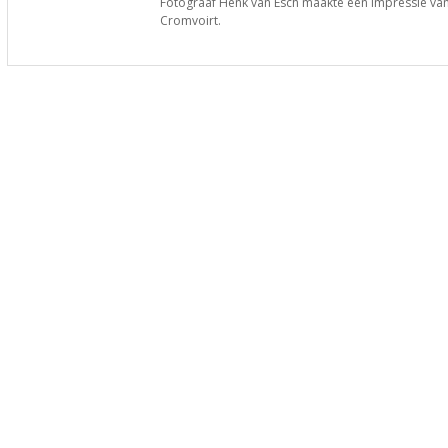
Fotograaf Henk van Esch maakte een impressie van
Cromvoirt.