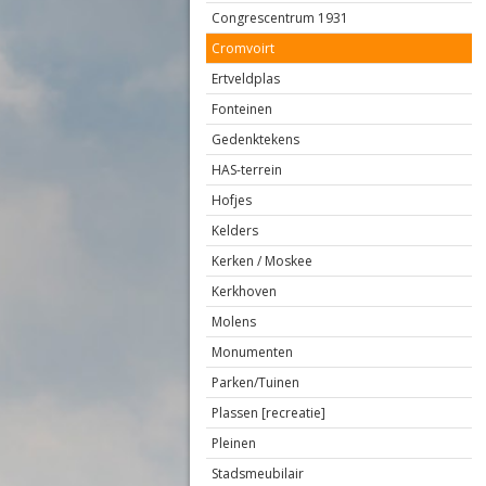
Congrescentrum 1931
Cromvoirt
Ertveldplas
Fonteinen
Gedenktekens
HAS-terrein
Hofjes
Kelders
Kerken / Moskee
Kerkhoven
Molens
Monumenten
Parken/Tuinen
Plassen [recreatie]
Pleinen
Stadsmeubilair