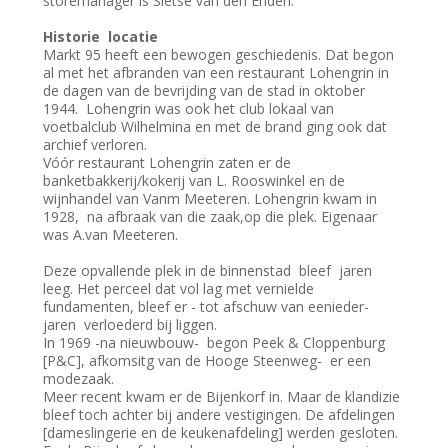
storemanager is Sietse van den Enden.
Historie locatie
Markt 95 heeft een bewogen geschiedenis. Dat begon
al met het afbranden van een restaurant Lohengrin in
de dagen van de bevrijding van de stad in oktober
1944. Lohengrin was ook het club lokaal van
voetbalclub Wilhelmina en met de brand ging ook dat
archief verloren.
Vóór restaurant Lohengrin zaten er de
banketbakkerij/kokerij van L. Rooswinkel en de
wijnhandel van Vanm Meeteren. Lohengrin kwam in
1928, na afbraak van die zaak,op die plek. Eigenaar
was A.van Meeteren.
Deze opvallende plek in de binnenstad bleef jaren
leeg. Het perceel dat vol lag met vernielde
fundamenten, bleef er - tot afschuw van eenieder-
jaren verloederd bij liggen.
In 1969 -na nieuwbouw- begon Peek & Cloppenburg
[P&C], afkomsitg van de Hooge Steenweg- er een
modezaak.
Meer recent kwam er de Bijenkorf in. Maar de klandizie
bleef toch achter bij andere vestigingen. De afdelingen
[dameslingerie en de keukenafdeling] werden gesloten.