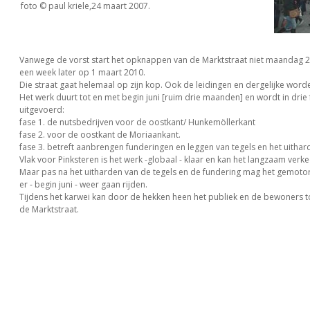
foto © paul kriele,24 maart 2007.
Vanwege de vorst start het opknappen van de Marktstraat niet maandag 2
een week later op 1 maart 2010.
Die straat gaat helemaal op zijn kop. Ook de leidingen en dergelijke word
Het werk duurt tot en met begin juni [ruim drie maanden] en wordt in drie
uitgevoerd:
fase 1. de nutsbedrijven voor de oostkant/ Hunkemöllerkant
fase 2. voor de oostkant de Moriaankant.
fase 3. betreft aanbrengen funderingen en leggen van tegels en het uithar
Vlak voor Pinksteren is het werk -globaal - klaar en kan het langzaam verk
Maar pas na het uitharden van de tegels en de fundering mag het gemoto
er - begin juni - weer gaan rijden.
Tijdens het karwei kan door de hekken heen het publiek en de bewoners t
de Marktstraat.