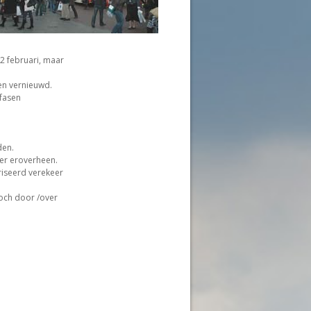
2 februari, maar
en vernieuwd.
 fasen
den.
eer eroverheen.
riseerd verekeer
och door /over