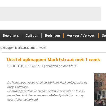
Bewoners
Cultuur
Bedrijven
Verkeer / Vervoer
Sp
 opknappen Marktstraat met 1 week
Uitstel opknappen Marktstraat met 1 week
GEPUBLICEERD OP: 19-02-2010 |
GEWIJZIGD OP: 02-03-2010
De Marktstraat loopt vanaf de Moriaan/Hunkemöller naar het
Burg. Loeffplein.
De straat gaat door werkzaamheden voor auto's en taxi's 3
maanden dicht. Bewoners en winkelend publiek kan er nog
door ..[door de hekken].