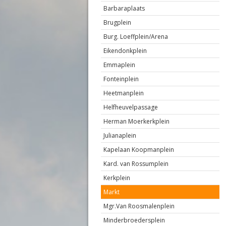
Barbaraplaats
Brugplein
Burg. Loeffplein/Arena
Eikendonkplein
Emmaplein
Fonteinplein
Heetmanplein
Helfheuvelpassage
Herman Moerkerkplein
Julianaplein
Kapelaan Koopmanplein
Kard. van Rossumplein
Kerkplein
Markt
Mgr.Van Roosmalenplein
Minderbroedersplein