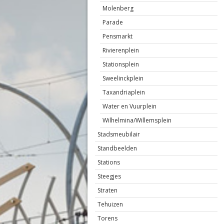
Molenberg
Parade
Pensmarkt
Rivierenplein
Stationsplein
Sweelinckplein
Taxandriaplein
Water en Vuurplein
Wilhelmina/Willemsplein
Stadsmeubilair
Standbeelden
Stations
Steegjes
Straten
Tehuizen
Torens