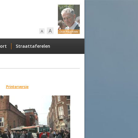
A
A
ort
Straattaferelen
Printerversie