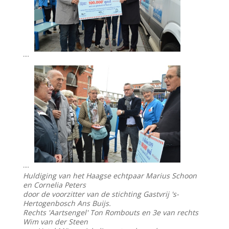
....
....
Huldiging van het Haagse echtpaar Marius Schoon
en Cornelia Peters
door de voorzitter van de stichting Gastvrij 's-
Hertogenbosch Ans Buijs.
Rechts 'Aartsengel' Ton Rombouts en 3e van rechts
Wim van der Steen