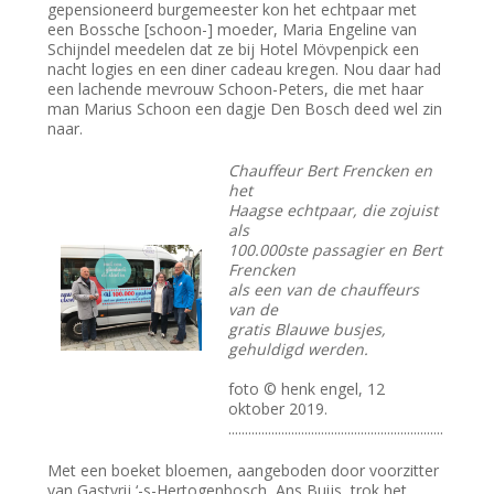
gepensioneerd burgemeester kon het echtpaar met
een Bossche [schoon-] moeder, Maria Engeline van
Schijndel meedelen dat ze bij Hotel Mövpenpick een
nacht logies en een diner cadeau kregen. Nou daar had
een lachende mevrouw Schoon-Peters, die met haar
man Marius Schoon een dagje Den Bosch deed wel zin
naar.
Chauffeur Bert Frencken en
het
Haagse echtpaar, die zojuist
als
100.000ste passagier en Bert
Frencken
als een van de chauffeurs
van de
gratis Blauwe busjes,
gehuldigd werden.
foto © henk engel, 12
oktober 2019.
.................................................................
Met een boeket bloemen, aangeboden door voorzitter
van Gastvrij ‘-s-Hertogenbosch, Ans Buijs, trok het