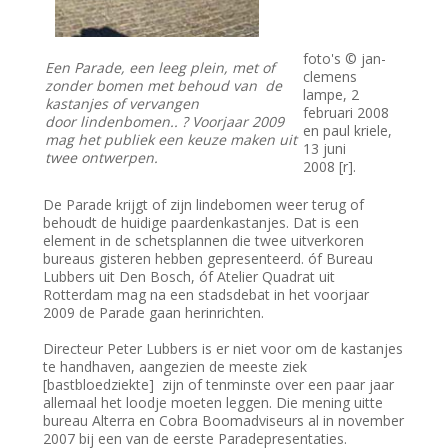
foto's © jan-
Een Parade, een leeg plein, met of
clemens
zonder bomen met behoud van de
lampe, 2
kastanjes of vervangen
februari 2008
door lindenbomen.. ? Voorjaar 2009
en paul kriele,
mag het publiek een keuze maken uit
13 juni
twee ontwerpen.
2008 [r].
De Parade krijgt of zijn lindebomen weer terug of
behoudt de huidige paardenkastanjes. Dat is een
element in de schetsplannen die twee uitverkoren
bureaus gisteren hebben gepresenteerd. óf Bureau
Lubbers uit Den Bosch, óf Atelier Quadrat uit
Rotterdam mag na een stadsdebat in het voorjaar
2009 de Parade gaan herinrichten.
Directeur Peter Lubbers is er niet voor om de kastanjes
te handhaven, aangezien de meeste ziek
[bastbloedziekte] zijn of tenminste over een paar jaar
allemaal het loodje moeten leggen. Die mening uitte
bureau Alterra en Cobra Boomadviseurs al in november
2007 bij een van de eerste Paradepresentaties.