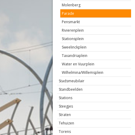
Molenberg
Parade
Pensmarkt
Rivierenplein
Stationsplein
Sweelinckplein
Taxandriaplein
Water en Vuurplein
Wilhelmina/Willemsplein
Stadsmeubilair
Standbeelden
Stations
Steegjes
Straten
Tehuizen
Torens