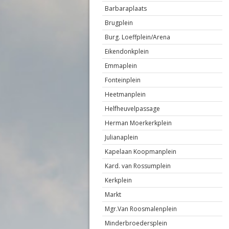
Barbaraplaats
Brugplein
Burg. Loeffplein/Arena
Eikendonkplein
Emmaplein
Fonteinplein
Heetmanplein
Helfheuvelpassage
Herman Moerkerkplein
Julianaplein
Kapelaan Koopmanplein
Kard. van Rossumplein
Kerkplein
Markt
Mgr.Van Roosmalenplein
Minderbroedersplein