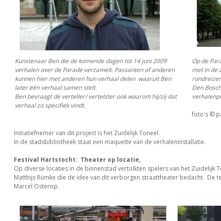
Kunstenaar Ben die de komende dagen tot 14 juni 2009
Op de Para
verhalen over de Parade verzamelt. Passanten of anderen
met in de 
kunnen hier met anderen hun verhaal delen waaruit Ben
rondreizen
later één verhaal samen stelt.
Den Bosch 
Ben bevraagt de verteller/ vertelster ook waarom hij/zij dat
verhalenp
verhaal zo specifiek vindt.
foto's © pa
Initiatiefnemer van dit project is het Zuidelijk Toneel.
In de stadsbibliotheek staat een maquette van de verhaleninstallatie.
Festival Hartstocht: Theater op locatie,
Op diverse locaties in de binnenstad vertolkten spelers van het Zuidelijk 
Matthijs Rümke die de idee van dit verborgen straattheater bedacht. De te
Marcel Osterop.