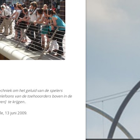
echniek om het geluid van de spelers
telefoons van de toehooorders boven in de
en] te krijgen..
le, 13 juni 2009.