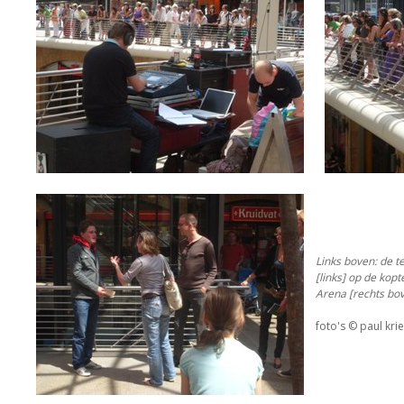
Links boven: de t
[links] op de kop
Arena [rechts bov
foto's © paul krie