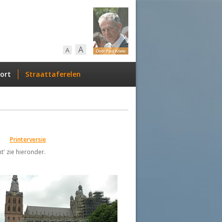
A
A
ort
Straattaferelen
Printerversie
t' zie hieronder.