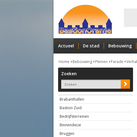
Actueel
De stad
Bebouwing
Home
Bebouwing
Pleinen
Parade
Verha
Zoeken
Brabanthallen
Bastion Zuid
Bedrijfsterreinen
Binnendieze
Bruggen