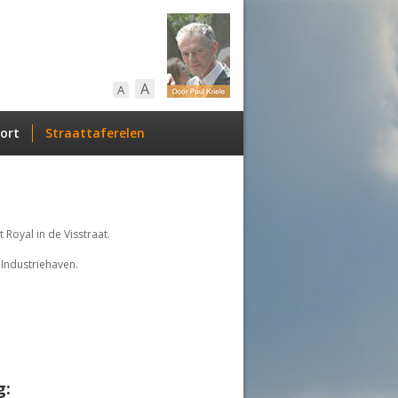
A
A
ort
Straattaferelen
Royal in de Visstraat.
 Industriehaven.
g: