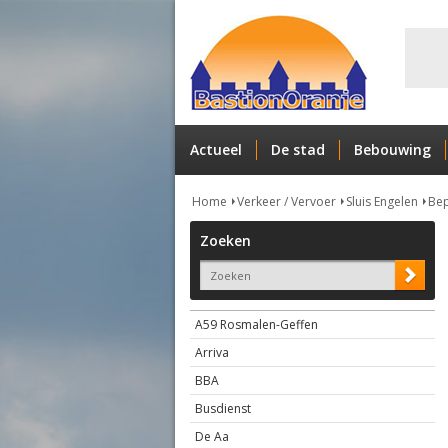
Actueel
De stad
Bebouwing
Home
Verkeer / Vervoer
Sluis Engelen
Bep
Zoeken
A59 Rosmalen-Geffen
Arriva
BBA
Busdienst
De Aa