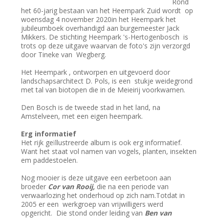
Rond
het 60-jarig bestaan van het Heempark Zuid wordt op
woensdag 4 november 2020in het Heempark het
jubileumboek overhandigd aan burgemeester Jack
Mikkers. De stichting Heempark 's-Hertogenbosch is
trots op deze uitgave waarvan de foto's zijn verzorgd
door Tineke van Wegberg.
Het Heempark , ontworpen en uitgevoerd door
landschapsarchitect D. Pols, is een stukje weidegrond
met tal van biotopen die in de Meieirij voorkwamen.
Den Bosch is de tweede stad in het land, na
Amstelveen, met een eigen heempark.
Erg informatief
Het rijk geïllustreerde album is ook erg informatief.
Want het staat vol namen van vogels, planten, insekten
em paddestoelen.
Nog mooier is deze uitgave een eerbetoon aan
broeder
Cor van Rooij,
die na een periode van
verwaarlozing het onderhoud op zich nam.Totdat in
2005 er een werkgroep van vrijwilligers werd
opgericht. Die stond onder leiding van
Ben van