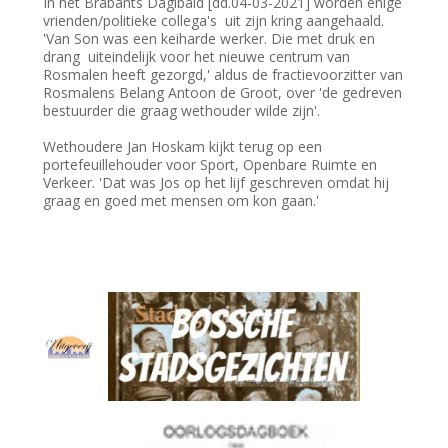
In het Brabants Daglbald [dd.04-03-2021] worden enige
vrienden/politieke collega's uit zijn kring aangehaald.
'Van Son was een keiharde werker. Die met druk en
drang uiteindelijk voor het nieuwe centrum van
Rosmalen heeft gezorgd,' aldus de fractievoorzitter van
Rosmalens Belang Antoon de Groot, over 'de gedreven
bestuurder die graag wethouder wilde zijn'.
Wethoudere Jan Hoskam kijkt terug op een
portefeuillehouder voor Sport, Openbare Ruimte en
Verkeer. 'Dat was Jos op het lijf geschreven omdat hij
graag en goed met mensen om kon gaan.'