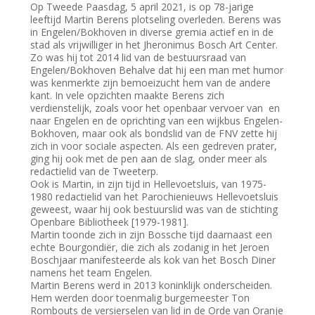
Op Tweede Paasdag, 5 april 2021, is op 78-jarige
leeftijd Martin Berens plotseling overleden. Berens was
in Engelen/Bokhoven in diverse gremia actief en in de
stad als vrijwilliger in het Jheronimus Bosch Art Center.
Zo was hij tot 2014 lid van de bestuursraad van
Engelen/Bokhoven Behalve dat hij een man met humor
was kenmerkte zijn bemoeizucht hem van de andere
kant. In vele opzichten maakte Berens zich
verdienstelijk, zoals voor het openbaar vervoer van en
naar Engelen en de oprichting van een wijkbus Engelen-
Bokhoven, maar ook als bondslid van de FNV zette hij
zich in voor sociale aspecten. Als een gedreven prater,
ging hij ook met de pen aan de slag, onder meer als
redactielid van de Tweeterp.
Ook is Martin, in zijn tijd in Hellevoetsluis, van 1975-
1980 redactielid van het Parochienieuws Hellevoetsluis
geweest, waar hij ook bestuurslid was van de stichting
Openbare Bibliotheek [1979-1981].
Martin toonde zich in zijn Bossche tijd daarnaast een
echte Bourgondiër, die zich als zodanig in het Jeroen
Boschjaar manifesteerde als kok van het Bosch Diner
namens het team Engelen.
Martin Berens werd in 2013 koninklijk onderscheiden.
Hem werden door toenmalig burgemeester Ton
Rombouts de versierselen van lid in de Orde van Oranje