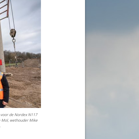
 voor de Nordex N117
a Mol, wethouder Mike
.