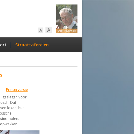
A
A
ort
Straattaferelen
p
Printerversie
l geslagen voor
osch. Dat
ven lokaal hun
Bossche
 windmolen.
m opwekken.