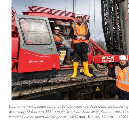
De mannen-en vrouwkracht met behulp waarmee deze kraan de fundering
woensdag 17 februari 2021 aan de Graaf van Solmsweg plaatste. vlnr.: Lin
van der Geld en Milko van Wegberg.
foto © marc bolsius, 17 februari 2021