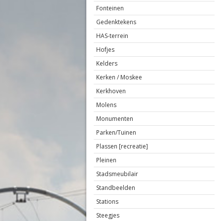
Fonteinen
Gedenktekens
HAS-terrein
Hofjes
Kelders
Kerken / Moskee
Kerkhoven
Molens
Monumenten
Parken/Tuinen
Plassen [recreatie]
Pleinen
Stadsmeubilair
Standbeelden
Stations
Steegjes