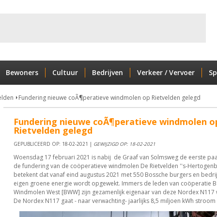
Bewoners
Cultuur
Bedrijven
Verkeer / Vervoer
Sp
elden
Fundering nieuwe coÃ¶peratieve windmolen op Rietvelden gelegd
Fundering nieuwe coÃ¶peratieve windmolen o
Rietvelden gelegd
GEPUBLICEERD OP: 18-02-2021 |
GEWIJZIGD OP: 18-02-2021
Woensdag 17 februari 2021 is nabij de Graaf van Solmsweg de eerste paa
de fundering van de coöperatieve windmolen De Rietvelden ''s-Hertogenb
betekent dat vanaf eind augustus 2021 met 550 Bossche burgers en bedrij
eigen groene energie wordt opgewekt. Immers de leden van coöperatie 
Windmolen West [BWW] zijn gezamenlijk eigenaar van deze Nordex N117
De Nordex N117 gaat - naar verwachting- jaarlijks 8,5 miljoen kWh stroo