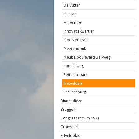
De Vutter
Heesch
Herven De
Innovatiekwartier
Kloosterstraat
Meerendonk
Meubelboulevard Balkweg
Parallelweg
Pettelaarpark
Rietvelden
Treurenburg
Binnendieze
Bruggen
Congrescentrum 1931
Cromvoirt
Ertveldplas