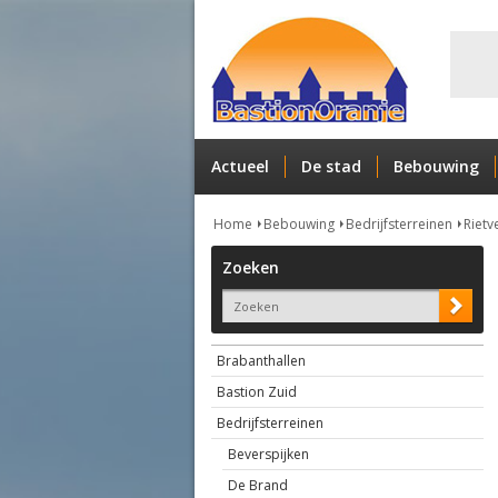
Actueel
De stad
Bebouwing
Home
Bebouwing
Bedrijfsterreinen
Rietv
Zoeken
Brabanthallen
Bastion Zuid
Bedrijfsterreinen
Beverspijken
De Brand