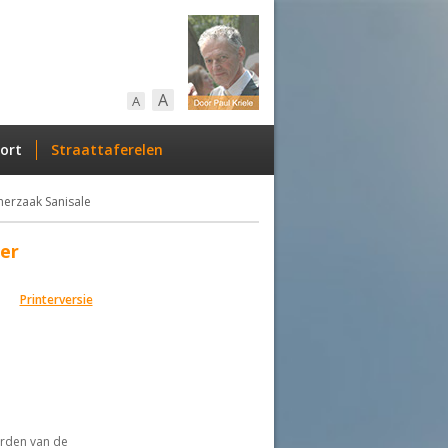
A
A
ort
Straattaferelen
merzaak Sanisale
ser
Printerversie
orden van de