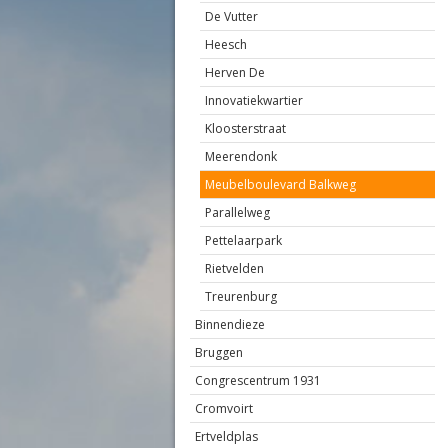
De Vutter
Heesch
Herven De
Innovatiekwartier
Kloosterstraat
Meerendonk
Meubelboulevard Balkweg
Parallelweg
Pettelaarpark
Rietvelden
Treurenburg
Binnendieze
Bruggen
Congrescentrum 1931
Cromvoirt
Ertveldplas