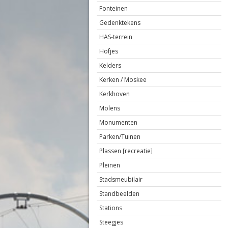
Fonteinen
Gedenktekens
HAS-terrein
Hofjes
Kelders
Kerken / Moskee
Kerkhoven
Molens
Monumenten
Parken/Tuinen
Plassen [recreatie]
Pleinen
Stadsmeubilair
Standbeelden
Stations
Steegjes