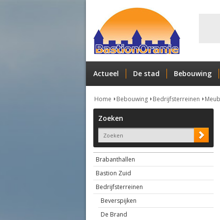
Actueel
De stad
Bebouwing
Home
Bebouwing
Bedrijfsterreinen
Meub
Zoeken
Brabanthallen
Bastion Zuid
Bedrijfsterreinen
Beverspijken
De Brand