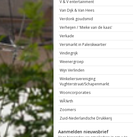
V & V entertainment
Van Dijk & Van Hees
Verdonk goudsmid
Verheijen / 'Mieke van de kaas'
Verkade
Versmarkt in Paleiskwartier
Vindingrijk
Weenergroep
Wijn Verlinden
Winkeliersvereniging
Vughterstraat/Schapenmarkt
Wooncorporaties
WÃ¼rth
Zoomers
Zuid-Nederlandsche Drukkerij
Aanmelden nieuwsbrief
Voer hieronder uw emailadres in om u te