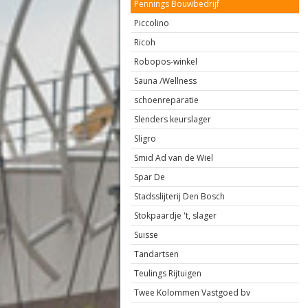
Pennings Bouwbedrijf
Piccolino
Ricoh
Robopos-winkel
Sauna /Wellness
schoenreparatie
Slenders keurslager
Sligro
Smid Ad van de Wiel
Spar De
Stadsslijterij Den Bosch
Stokpaardje 't, slager
Suisse
Tandartsen
Teulings Rijtuigen
Twee Kolommen Vastgoed bv