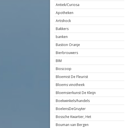
Antiek/Curiosa
Apotheken
Artishock
Bakkers
banken
Bastion Oranje
Bierbrouwers
BIM
Bioscoop
Bloemist De Fleurist
Bloems vinotheek
Bloemsierkunst De Kleijn
Boekwinkels/handels
BoelensDeGruyter
Bossche Kwartier, Het
Bouman van Bergen