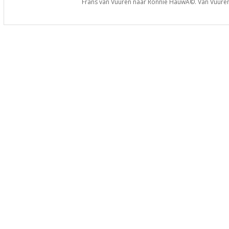
Frans van Vuuren naar Ronnie HauwÃ©. Van Vuuren