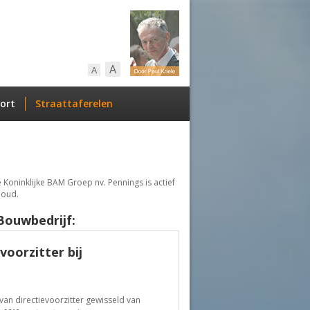
A
A
ort
Straattaferelen
Koninklijke BAM Groep nv. Pennings is actief
houd.
Bouwbedrijf:
oorzitter bij
van directievoorzitter gewisseld van