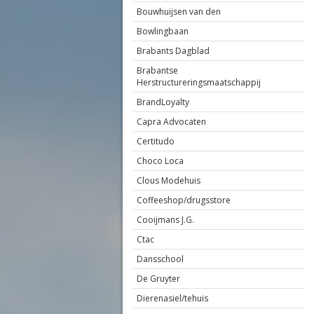
Bouwhuijsen van den
Bowlingbaan
Brabants Dagblad
Brabantse
Herstructureringsmaatschappij
BrandLoyalty
Capra Advocaten
Certitudo
Choco Loca
Clous Modehuis
Coffeeshop/drugsstore
Cooijmans J.G.
Ctac
Dansschool
De Gruyter
Dierenasiel/tehuis