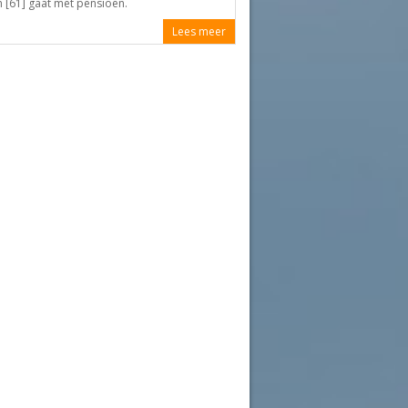
 [61] gaat met pensioen.
Lees meer