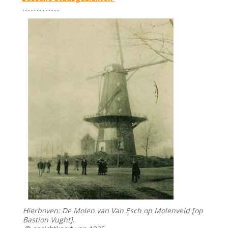
........................
Hierboven: De Molen van Van Esch op Molenveld [op
Bastion Vught]
.