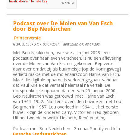
Podcast over De Molen van Van Esch
door Bep Neukirchen
Printerversie
GEPUBLICEERD OP: 03-07-2024 |
GEWIJZIGD OP: 03-07-2024
Met Bep Neukirchen, over wie al in juni 2023 een
podcast over haar leven verscheen, is nu een aflevering
over de Molen van Van Esch uitgekomen. Bep vertelt
daar over omdat zij als buurmeisje [op de Koningsweg]
verliefd raakte met de molenaarszoon Harrie van Esch.
Maar die digitale opname is verloren gegaan, vandaar
dat Paul Kriele dat verhaal helemaal na vertelt. De
oorspronkelijke opname dateert van 25 januari 2000.
Bep Neukirchen was getrouwd met Harrie van Esch
van 1944 -1952. Na diens overlijden huwde zij met Lou
Bergman in 1957. Lou overleed in 1964. Uit het eerste
huwelijk zijn de kinderen Carry, Victor en Fred geboren.
Uit het tweede huwelijk Liesbeth, René en Alex,
Podcast met Bep Neukirchen : Ga naar Spotify en tik in
Bossche Stadsgezichten