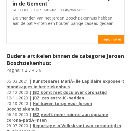
in de Gement
GEPUBLICEERD OP: 17-06-2021 |
GEWIJZIGD OP: 0
De Vrienden van het Jeroen Boschziekenhuis hebben
aan de patiÃ«nten een houten bankje cadeau gedaan.
Lees meer
Oudere artikelen binnen de categorie Jeroen
Boschziekenhuis:
Pagina:
1
2
3
4
5
6
05-03-2021 |
Kunstenares MariÃ«lle Lapidaire exposeert
mondkapjes in het ziekenhuis
22-12-2020 |
JBZ komt met docu over coronatijd
12-11-2020 |
JBZ: zes extra IC-bedden
20-10-2020 |
Helihaven terug voor Jeroen
Boschziekenuis
06-10-2020 |
JBZ geeft meer ruimte aan opname
corona-patiÃ«nten
29-07-2020 |
Reportage in Volkskrant van coronatijd in