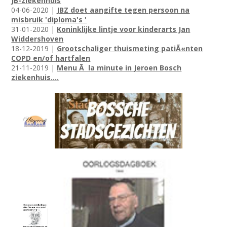
JB-ziekenhuis
04-06-2020 |
JBZ doet aangifte tegen persoon na
misbruik 'diploma's '
31-01-2020 |
Koninklijke lintje voor kinderarts Jan
Widdershoven
18-12-2019 |
Grootschaliger thuismeting patiÃ«nten
COPD en/of hartfalen
21-11-2019 |
Menu Ã la minute in Jeroen Bosch
ziekenhuis....