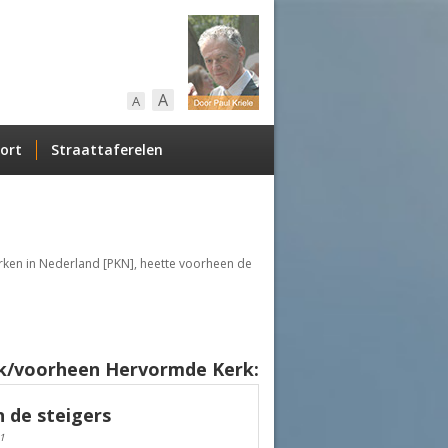
A
A
ort
Straattaferelen
rken in Nederland [PKN], heette voorheen de
rk/voorheen Hervormde Kerk:
n de steigers
1