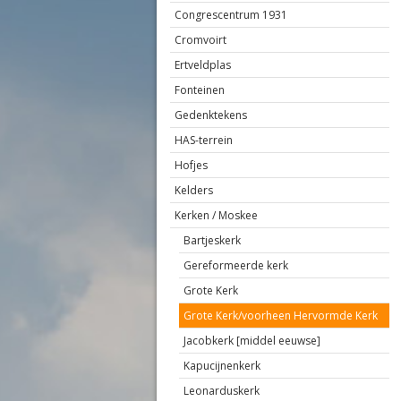
Congrescentrum 1931
Cromvoirt
Ertveldplas
Fonteinen
Gedenktekens
HAS-terrein
Hofjes
Kelders
Kerken / Moskee
Bartjeskerk
Gereformeerde kerk
Grote Kerk
Grote Kerk/voorheen Hervormde Kerk
Jacobkerk [middel eeuwse]
Kapucijnenkerk
Leonarduskerk