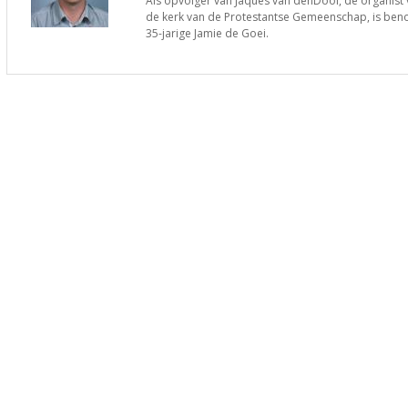
Als opvolger van Jaques van denDool, de organis
de kerk van de Protestantse Gemeenschap, is be
35-jarige Jamie de Goei.