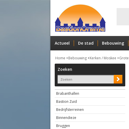
Actueel
De stad
Bebouwing
Home
Bebouwing
Kerken / Moskee
Grote
Zoeken
Brabanthallen
Bastion Zuid
Bedrijfsterreinen
Binnendieze
Bruggen