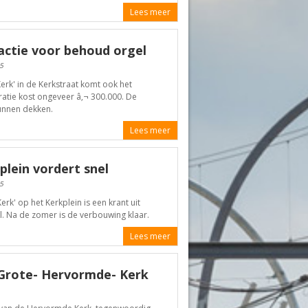
Lees meer
actie voor behoud orgel
5
erk' in de Kerkstraat komt ook het
atie kost ongeveer â‚¬ 300.000. De
unnen dekken.
Lees meer
lein vordert snel
5
rk' op het Kerkplein is een krant uit
l. Na de zomer is de verbouwing klaar.
Lees meer
 Grote- Hervormde- Kerk