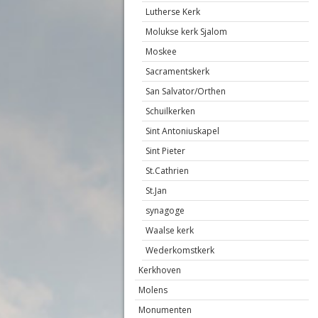
Lutherse Kerk
Molukse kerk Sjalom
Moskee
Sacramentskerk
San Salvator/Orthen
Schuilkerken
Sint Antoniuskapel
Sint Pieter
St.Cathrien
St.Jan
synagoge
Waalse kerk
Wederkomstkerk
Kerkhoven
Molens
Monumenten