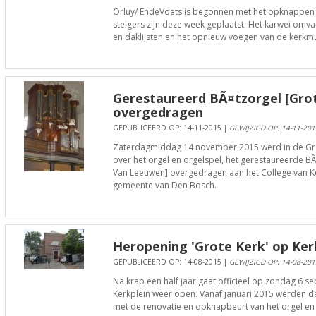
Orluy/ EndeVoets is begonnen met het opknappen v
steigers zijn deze week geplaatst. Het karwei omva
en daklijsten en het opnieuw voegen van de kerkmuren. ​​
Gerestaureerd BÃ¤tzorgel [Grot
overgedragen
GEPUBLICEERD OP: 14-11-2015 |
GEWIJZIGD OP: 14-11-201
Zaterdagmiddag 14 november 2015 werd in de Gro
over het orgel en orgelspel, het gerestaureerde B
Van Leeuwen] overgedragen aan het College van K
gemeente van Den Bosch.
Heropening 'Grote Kerk' op Ker
GEPUBLICEERD OP: 14-08-2015 |
GEWIJZIGD OP: 14-08-201
Na krap een half jaar gaat officieel op zondag 6 s
Kerkplein weer open. Vanaf januari 2015 werden d
met de renovatie en opknapbeurt van het orgel en 