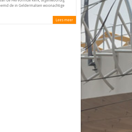
t van de Hervormde Kerk, tegenwoordig
noemd de in Geldermalsen woonachtige
Lees meer