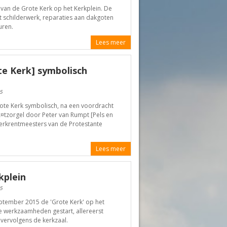
an de Grote Kerk op het Kerkplein. De
t schilderwerk, reparaties aan dakgoten
​​​​​
Lees meer
e Kerk] symbolisch
5
te Kerk symbolisch, na een voordracht
Ã¤tzorgel door Peter van Rumpt [Pels en
erkrentmeesters van de Protestante
Lees meer
kplein
5
eptember 2015 de 'Grote Kerk' op het
e werkzaamheden gestart, allereerst
vervolgens de kerkzaal.