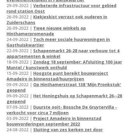
29-09-2022 |
Verbeterde infrastructuur voor gebied
rond station Oost
26-09-2022 |
Kiekjeskist verrast ook ouderen in
Zuiderschans
26-09-2022 |
Twee nieuwe winkels op
Hinthamerpromenade
24-09-2022 |
Toch meer sociale huurwoningen in
Gasthuiskwartier
22-09-2022 |
Schapenmarkt 26-28 naar verbouw tot 4
appartementen & winkel
18-09-2022 |
Zondag 18 september: Afsluiting 100 jaar
Muntel / kunstwerk onthuld
15-09-2022 |
Hoogste punt bereikt bouwproject
Amadeiro in binnenstad/huurprijzen
09-09-2022 |
Op Hinthamerstraat 138 'Mijn Pronkstuk'
geopend
09-09-2022 |
Het Honingshuis op Schapenmarkt 26--28
geopend
07-09-2022 |
Duurste ooit- Bossche De Gruytervilla -
verkocht voor circa 7 miljoen
03-09-2022 |
Project Amadeiro in binnenstad
bouwvorderingen september 2022
24-08-2022 |
Sluiting van zes kerken zet door