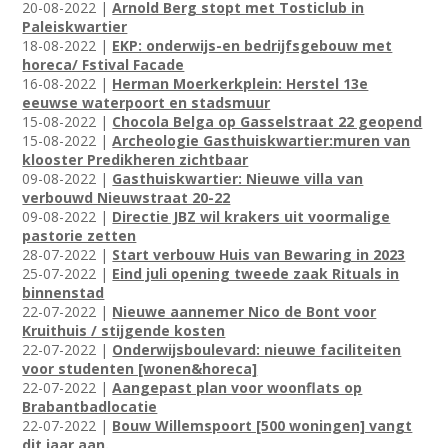
20-08-2022 |
Arnold Berg stopt met Tosticlub in
Paleiskwartier
18-08-2022 |
EKP: onderwijs-en bedrijfsgebouw met
horeca/ Fstival Facade
16-08-2022 |
Herman Moerkerkplein: Herstel 13e
eeuwse waterpoort en stadsmuur
15-08-2022 |
Chocola Belga op Gasselstraat 22 geopend
15-08-2022 |
Archeologie Gasthuiskwartier:muren van
klooster Predikheren zichtbaar
09-08-2022 |
Gasthuiskwartier: Nieuwe villa van
verbouwd Nieuwstraat 20-22
09-08-2022 |
Directie JBZ wil krakers uit voormalige
pastorie zetten
28-07-2022 |
Start verbouw Huis van Bewaring in 2023
25-07-2022 |
Eind juli opening tweede zaak Rituals in
binnenstad
22-07-2022 |
Nieuwe aannemer Nico de Bont voor
Kruithuis / stijgende kosten
22-07-2022 |
Onderwijsboulevard: nieuwe faciliteiten
voor studenten [wonen&horeca]
22-07-2022 |
Aangepast plan voor woonflats op
Brabantbadlocatie
22-07-2022 |
Bouw Willemspoort [500 woningen] vangt
dit jaar aan.