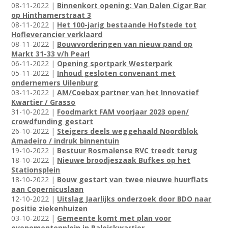
08-11-2022 |
Binnenkort opening: Van Dalen Cigar Bar
op Hinthamerstraat 3
08-11-2022 |
Het 100-jarig bestaande Hofstede tot
Hofleverancier verklaard
08-11-2022 |
Bouwvorderingen van nieuw pand op
Markt 31-33 v/h Pearl
06-11-2022 |
Opening sportpark Westerpark
05-11-2022 |
Inhoud gesloten convenant met
ondernemers Uilenburg
03-11-2022 |
AM/Coebax partner van het Innovatief
Kwartier / Grasso
31-10-2022 |
Foodmarkt FAM voorjaar 2023 open/
crowdfunding gestart
26-10-2022 |
Steigers deels weggehaald Noordblok
Amadeiro / indruk binnentuin
19-10-2022 |
Bestuur Rosmalense RVC treedt terug
18-10-2022 |
Nieuwe broodjeszaak Bufkes op het
Stationsplein
18-10-2022 |
Bouw gestart van twee nieuwe huurflats
aan Copernicuslaan
12-10-2022 |
Uitslag Jaarlijks onderzoek door BDO naar
positie ziekenhuizen
03-10-2022 |
Gemeente komt met plan voor
evenementenplein in Paleiskwartier