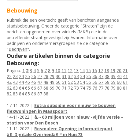
Bebouwing
Rubriek die een overzicht geeft van berichten aangaande
stadsbebouwing. Onder de categorie "Straten" zijn de
berichten opgenomen over winkels (MKB) die in de
betreffende straat gevestigd zijn/waren. Informatie over
bedrijven en ondernemersgroepen zie de categorie
"
Bedrijven
".
Oudere artikelen binnen de categorie
Bebouwing:
Pagina:
1
2
3
4
5
6
7
8
9
10
11
12
13
14
15
16
17
18
19
20
21
22
23
24
25
26
27
28
29
30
31
32
33
34
35
36
37
38
39
40
41
42
43
44
45
46
47
48
49
50
51
52
53
54
55
56
57
58
59
60
61
62
63
64
65
66
67
68
69
70
71
72
73
74
75
76
77
78
79
80
81
82
83
84
85
86
87
88
17-11-2022 |
Extra subsidie voor nieuw te bouwen
flexwoningen in Maaspoort
14-11-2022 |
â‚¬ 60 miljoen voor nieuw -vijfde versie -
station voor Den Bosch
11-11-2022 |
Rosmalen: Opening informatiepunt
â€˜Digitale Overheidâ€™ in Huis73