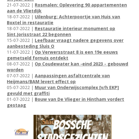
21-07-2022 |
Rosmalen: Oplevering 90 appartementen
aan de Vlietdijk
18-07-2022 |
Uilenburg: Achterpoortje van Huis van
Boxtel in restauratie
18-07-2022 |
Restauratie interieur monument op
Sint.Jorisstraat 22 begonnen
15-07-2022 |
Leefbaar vraagt nadere gegevens over
aanbesteding Sluis O
11-07-2022 |
Op Verwersstraat 8 is een 19e eeuws
gemetseld fornuis ontdekt
08-07-2022 |
Op Coudewater kan -eind 2023 - gebouwd
worden
07-07-2022 |
Aanpassingen asfaltcentrale van
Heijmans/BAM levert effect op
05-07-2022 |
Muur van Onderwijscomplex [v/h EKP]
gevuld met graffiti
01-07-2022 |
Bouw van De Vlieger in Hintham vordert
gestaag