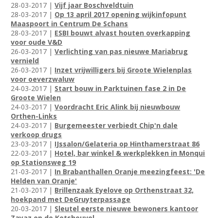
28-03-2017 |
Vijf jaar Boschveldtuin
28-03-2017 |
Op 13 april 2017 opening wijkinfopunt
Maaspoort in Centrum De Schans
28-03-2017 |
ESBI bouwt alvast houten overkapping
voor oude V&D
26-03-2017 |
Verlichting van pas nieuwe Mariabrug
vernield
26-03-2017 |
Inzet vrijwilligers bij Groote Wielenplas
voor oeverzwaluw
24-03-2017 |
Start bouw in Parktuinen fase 2 in De
Groote Wielen
24-03-2017 |
Voordracht Eric Alink bij nieuwbouw
Orthen-Links
24-03-2017 |
Burgemeester verbiedt Chip'n dale
verkoop drugs
23-03-2017 |
IJssalon/Gelateria op Hinthamerstraat 86
22-03-2017 |
Hotel, bar winkel & werkplekken in Monqui
op Stationsweg 19
21-03-2017 |
In Brabanthallen Oranje meezingfeest: 'De
Helden van Oranje'
21-03-2017 |
Brillenzaak Eyelove op Orthenstraat 32,
hoekpand met DeGruyterpassage
20-03-2017 |
Sleutel eerste nieuwe bewoners kantoor
Zayaz op de Ketsheuvel