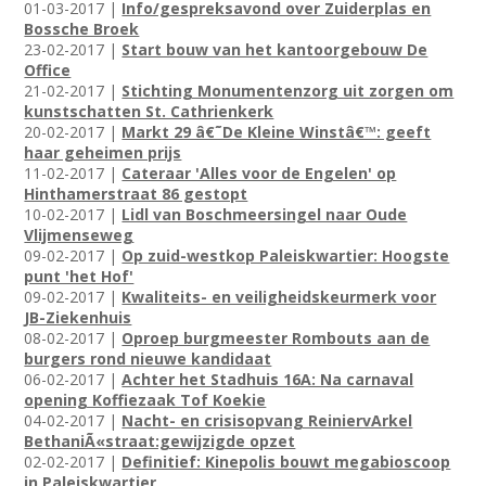
01-03-2017 |
Info/gespreksavond over Zuiderplas en
Bossche Broek
23-02-2017 |
Start bouw van het kantoorgebouw De
Office
21-02-2017 |
Stichting Monumentenzorg uit zorgen om
kunstschatten St. Cathrienkerk
20-02-2017 |
Markt 29 â€˜De Kleine Winstâ€™: geeft
haar geheimen prijs
11-02-2017 |
Cateraar 'Alles voor de Engelen' op
Hinthamerstraat 86 gestopt
10-02-2017 |
Lidl van Boschmeersingel naar Oude
Vlijmenseweg
09-02-2017 |
Op zuid-westkop Paleiskwartier: Hoogste
punt 'het Hof'
09-02-2017 |
Kwaliteits- en veiligheidskeurmerk voor
JB-Ziekenhuis
08-02-2017 |
Oproep burgmeester Rombouts aan de
burgers rond nieuwe kandidaat
06-02-2017 |
Achter het Stadhuis 16A: Na carnaval
opening Koffiezaak Tof Koekie
04-02-2017 |
Nacht- en crisisopvang ReiniervArkel
BethaniÃ«straat:gewijzigde opzet
02-02-2017 |
Definitief: Kinepolis bouwt megabioscoop
in Paleiskwartier