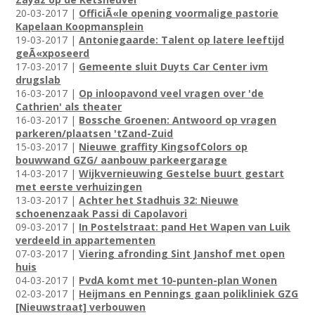
20-03-2017 |
OfficiÃ«le opening voormalige pastorie
Kapelaan Koopmansplein
19-03-2017 |
Antoniegaarde: Talent op latere leeftijd
geÃ«xposeerd
17-03-2017 |
Gemeente sluit Duyts Car Center ivm
drugslab
16-03-2017 |
Op inloopavond veel vragen over 'de
Cathrien' als theater
16-03-2017 |
Bossche Groenen: Antwoord op vragen
parkeren/plaatsen 'tZand-Zuid
15-03-2017 |
Nieuwe graffity KingsofColors op
bouwwand GZG/ aanbouw parkeergarage
14-03-2017 |
Wijkvernieuwing Gestelse buurt gestart
met eerste verhuizingen
13-03-2017 |
Achter het Stadhuis 32: Nieuwe
schoenenzaak Passi di Capolavori
09-03-2017 |
In Postelstraat: pand Het Wapen van Luik
verdeeld in appartementen
07-03-2017 |
Viering afronding Sint Janshof met open
huis
04-03-2017 |
PvdA komt met 10-punten-plan Wonen
02-03-2017 |
Heijmans en Pennings gaan polikliniek GZG
[Nieuwstraat] verbouwen