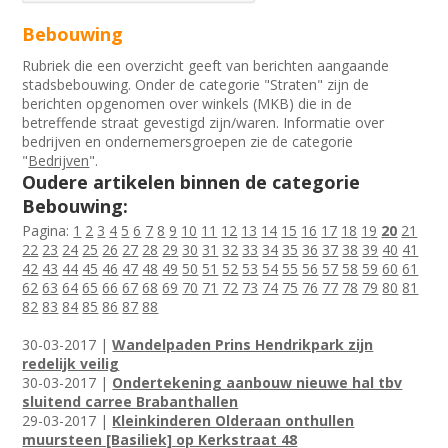
Bebouwing
Rubriek die een overzicht geeft van berichten aangaande
stadsbebouwing. Onder de categorie "Straten" zijn de
berichten opgenomen over winkels (MKB) die in de
betreffende straat gevestigd zijn/waren. Informatie over
bedrijven en ondernemersgroepen zie de categorie
"
Bedrijven
".
Oudere artikelen binnen de categorie
Bebouwing:
Pagina:
1
2
3
4
5
6
7
8
9
10
11
12
13
14
15
16
17
18
19
20
21
22
23
24
25
26
27
28
29
30
31
32
33
34
35
36
37
38
39
40
41
42
43
44
45
46
47
48
49
50
51
52
53
54
55
56
57
58
59
60
61
62
63
64
65
66
67
68
69
70
71
72
73
74
75
76
77
78
79
80
81
82
83
84
85
86
87
88
30-03-2017 |
Wandelpaden Prins Hendrikpark zijn
redelijk veilig
30-03-2017 |
Ondertekening aanbouw nieuwe hal tbv
sluitend carree Brabanthallen
29-03-2017 |
Kleinkinderen Olderaan onthullen
muursteen [Basiliek] op Kerkstraat 48