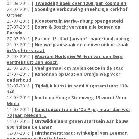
01-08-2016 |
Tweedelig boek over 1200 jaar Rosmalen
28-07-2016 |
Spoedige verbouwing theehuisje kerkhof
Orthen
27-07-2016 |
Kloostertuin MariÃ«nburg opengesteld
27-07-2016 |
Boom & Bosch: vervang alle bomen op
Parade
27-07-2016 |
Parade 13 -Sint Janshof -nadert voltooiing
26-07-2016 |
Nieuwe jeanszaak en nieuwe online -zaak
in Vughterstraat
25-07-2016 |
Waarom Horlogier Willem van den Berg
vertrekt uit Den Bosch
25-07-2016 |
Veel gemaal om molenkeuze in de stad
21-07-2016 |
Kanonnen op Bastion Oranje weg voor
onderhoud
20-07-2016 |
Tijdelijk kunst in pand Vughterstraat 130-
140
18-07-2016 |
Invito op Hooge Steenweg 13 wordt Vero
Moda
16-07-2016 |
Kunstencentrum in 'De Pijp', maar dan wel
70 jaar geleden....
14-07-2016 |
Ontwikkelaars geven startsein aan bouw
800 huizen De Lanen
12-07-2016 |
Hinthamerstraat : Winkelpui van Zeeman
nog zonder olifantje klaar