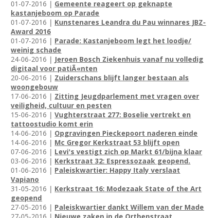
01-07-2016 |
Gemeente reageert op geknapte
kastanjeboom op Parade
01-07-2016 |
Kunstenares Leandra du Pau winnares JBZ-
Award 2016
01-07-2016 |
Parade: Kastanjeboom legt het loodje/
weinig schade
24-06-2016 |
Jeroen Bosch Ziekenhuis vanaf nu volledig
digitaal voor patiÃ«nten
20-06-2016 |
Zuiderschans blijft langer bestaan als
woongebouw
17-06-2016 |
Zitting Jeugdparlement met vragen over
veiligheid, cultuur en pesten
15-06-2016 |
Vughterstraat 277: Boselie vertrekt en
tattoostudio komt erin
14-06-2016 |
Opgravingen Pieckepoort naderen einde
14-06-2016 |
Mc Gregor Kerkstraat 53 blijft open
07-06-2016 |
Levi's vestigt zich op Markt 61/bijna klaar
03-06-2016 |
Kerkstraat 32: Espressozaak geopend.
01-06-2016 |
Paleiskwartier: Happy Italy verslaat
Vapiano
31-05-2016 |
Kerkstraat 16: Modezaak State of the Art
geopend
27-05-2016 |
Paleiskwartier dankt Willem van der Made
27-05-2016 |
Nieuwe zaken in de Orthenstraat