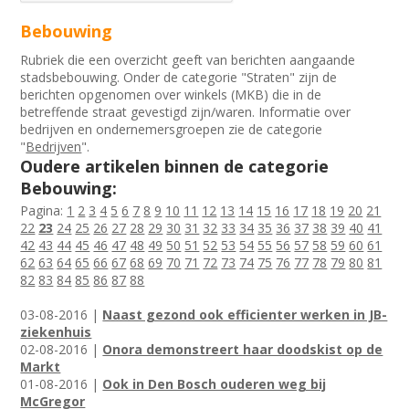
Bebouwing
Rubriek die een overzicht geeft van berichten aangaande
stadsbebouwing. Onder de categorie "Straten" zijn de
berichten opgenomen over winkels (MKB) die in de
betreffende straat gevestigd zijn/waren. Informatie over
bedrijven en ondernemersgroepen zie de categorie
"
Bedrijven
".
Oudere artikelen binnen de categorie
Bebouwing:
Pagina:
1
2
3
4
5
6
7
8
9
10
11
12
13
14
15
16
17
18
19
20
21
22
23
24
25
26
27
28
29
30
31
32
33
34
35
36
37
38
39
40
41
42
43
44
45
46
47
48
49
50
51
52
53
54
55
56
57
58
59
60
61
62
63
64
65
66
67
68
69
70
71
72
73
74
75
76
77
78
79
80
81
82
83
84
85
86
87
88
03-08-2016 |
Naast gezond ook efficienter werken in JB-
ziekenhuis
02-08-2016 |
Onora demonstreert haar doodskist op de
Markt
01-08-2016 |
Ook in Den Bosch ouderen weg bij
McGregor