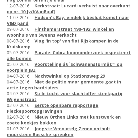
12-07-2016 |
Kerkstraat: Lucardi verhuist naar overkant
op nr. 10 [v/hVanBuul]
11-07-2016 |
Hudson's Bay: eindelijk besluit komst naar
V&D pand
09-07-2016 |
Hinthamerstraat 190-192: winkel en
woonhuis van Sweens verkocht
08-07-2016 |
Vlag 'in top' van flat Rijskampen in de
Kruiskamp
05-07-2016 |
Parade: Cobra boomonderzoek inspecteert
alle bomen
05-07-2016 |
Voorstelling â€˜Schwanensturmâ€™ op
voorplein JBZ
04-07-2016 |
Nachtwinkel op Stationsweg 29
04-07-2016 |
Niet de politie maar gemeente gaat in
actie tegen hardrijders
04-07-2016 |
Stille tocht voor slachtoffer steekpartij
Wilgenstraat
03-07-2016 |
Eerste openbare rapportage
Pieckepoortopgravingen
02-07-2016 |
Nieuw Orthen Links met kunstwerk en
zoete koekjes bakken
01-07-2016 |
Jongste Vennixtelg Zenno onthult
muursteen Bossche spreuken