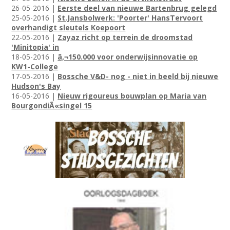
26-05-2016 |
Eerste deel van nieuwe Bartenbrug gelegd
25-05-2016 |
St.Jansbolwerk: 'Poorter' HansTervoort
overhandigt sleutels Koepoort
22-05-2016 |
Zayaz richt op terrein de droomstad
'Minitopia' in
18-05-2016 |
â‚¬150.000 voor onderwijsinnovatie op
KW1-College
17-05-2016 |
Bossche V&D- nog - niet in beeld bij nieuwe
Hudson's Bay
16-05-2016 |
Nieuw rigoureus bouwplan op Maria van
BourgondiÃ«singel 15